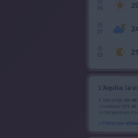
2
18
2
21
2
23
L'Aquila: la
Il sole sorge alle
06
Coordinate GPS
42.
Le temperature ma
» Premi per
visu