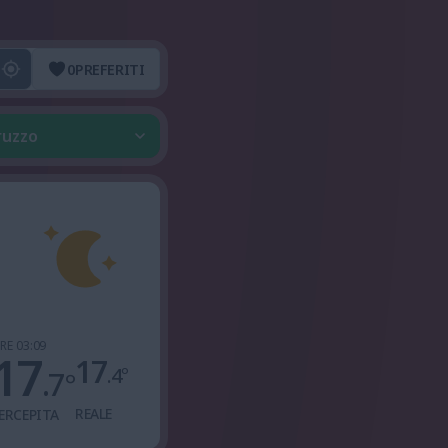
0
PREFERITI
ruzzo
RE 03:09
17
17
.4
°
.7
°
REALE
ERCEPITA