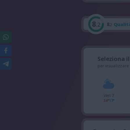
8
.2
8
Qualit
.2
Seleziona i
per visualizzare
Ven 7
34°
17°