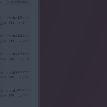
ali
tutte le ore
4.3
nte
umidità
km/h
ggia
89
5
°
%
2.2
nte
umidità
km/h
ggia
81
261
°
%
2.7
nte
umidità
km/h
ggia
64
203
°
%
3.1
nte
umidità
km/h
ggia
34
225
°
%
15.5
nte
umidità
km/h
ggia
28
271
°
%