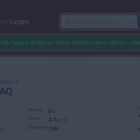
mani
.
com
rde Temporali Allerta · Verde Onda Di Calore Allerta — Ab
 adesso a
 AQ
O
Nuvole
0
%
Vento
4.7
km/h
Direzione
356
mt
°
P