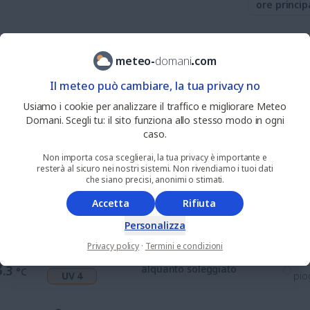
ore princip
29
%
nie
6
.3
sereno
meteo
-
domani
.
com
°C
UV 0
pio
Il meteo può cambiare, la tua privacy no
0
%
nie
Usiamo i cookie per analizzare il traffico e migliorare Meteo
9
.6
soleggiato
°C
UV 1
pio
Domani. Scegli tu: il sito funziona allo stesso modo in ogni
caso.
0
%
nie
Non importa cosa sceglierai, la tua privacy è importante e
5
.2
soleggiato
°C
resterà al sicuro nei nostri sistemi. Non rivendiamo i tuoi dati
UV 4
pio
che siano precisi, anonimi o stimati.
Accetta
Rifiuta
0
%
nie
0
.9
soleggiato
°C
UV 7
pio
Personalizza
Privacy policy
·
Termini e condizioni
30
%
nie
3
.3
alquanto soleggiato
°C
UV 4
pio