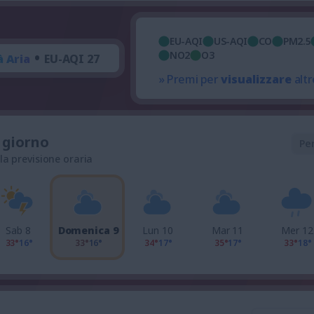
EU-AQI
US-AQI
CO
PM2.5
•
NO2
O3
à Aria
EU-AQI 27
» Premi per
visualizzare
altr
l giorno
Pe
 la previsione oraria
Sab 8
Domenica 9
Lun 10
Mar 11
Mer 12
33°
16°
33°
16°
34°
17°
35°
17°
33°
18°