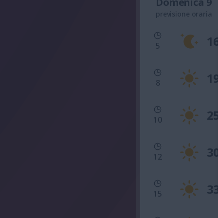
Domenica 9
previsione oraria
1
5
1
8
2
10
3
12
3
15