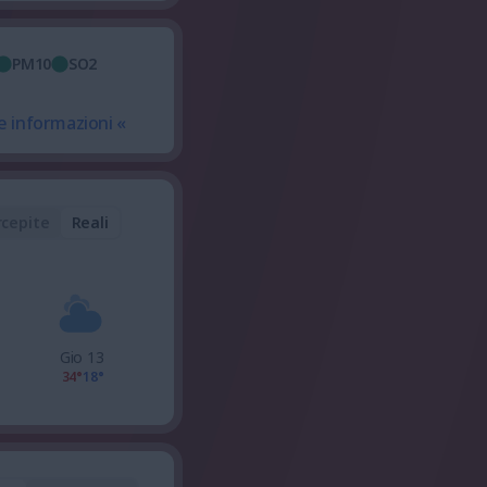
PM10
SO2
e informazioni «
rcepite
Reali
Gio 13
34°
18°