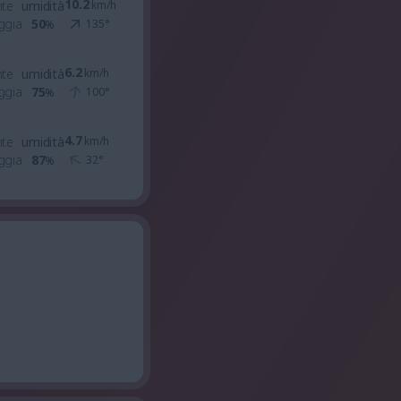
10.2
nte
umidità
km/h
ggia
50
135
°
%
6.2
nte
umidità
km/h
ggia
75
100
°
%
4.7
nte
umidità
km/h
ggia
87
32
°
%