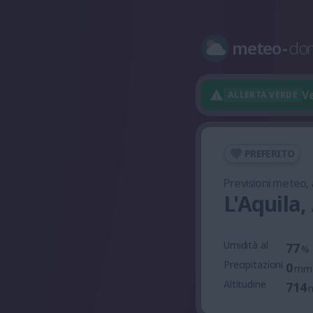
meteo
-
do
Ve
ALLERTA VERDE
PREFERITO
Previsioni meteo,
L'Aquila,
Umidità al
77
%
Precipitazioni
0
mm
Altitudine
714