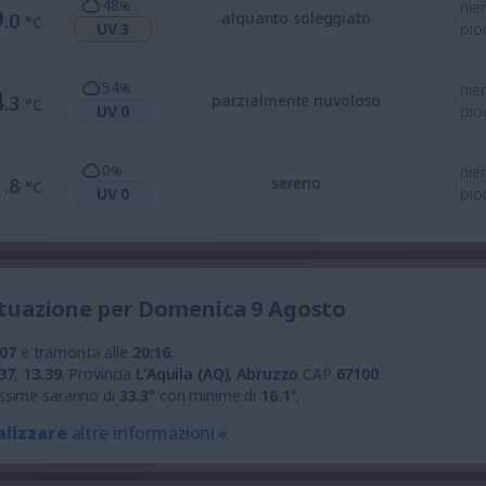
48
%
nie
9
.0
alquanto soleggiato
°C
UV 3
pio
54
%
nie
4
.3
parzialmente nuvoloso
°C
UV 0
pio
0
%
nie
1
.8
sereno
°C
UV 0
pio
 situazione per Domenica 9 Agosto
:07
e tramonta alle
20:16
.
37
,
13.39
.
Provincia
L'Aquila (AQ), Abruzzo
CAP
67100
.
ssime saranno di
33.3
° con minime di
16.1
°.
alizzare
altre informazioni «