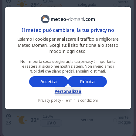
0
%
niente
29
°
soleggiato
10
pioggia
UV 4
meteo
-
domani
.
com
16
%
niente
33
°
parzialmente nuvoloso
Il meteo può cambiare, la tua privacy no
12
pioggia
UV 7
Usiamo i cookie per analizzare il traffico e migliorare
Meteo Domani. Scegli tu: il sito funziona allo stesso
66
%
0.3
mm
33
°
nuvoloso
modo in ogni caso.
15
UV 6
4
%
Non importa cosa sceglierai, la tua privacy è importante
e resterà al sicuro nei nostri sistemi. Non rivendiamo i
100
%
tuoi dati che siano precisi, anonimi o stimati.
niente
28
°
nuvoloso
18
pioggia
UV 2
Accetta
Rifiuta
Personalizza
67
%
niente
24
°
sereno
21
pioggia
UV 0
Privacy policy
·
Termini e condizioni
0
%
niente
22
°
sereno
23
pioggia
UV 0