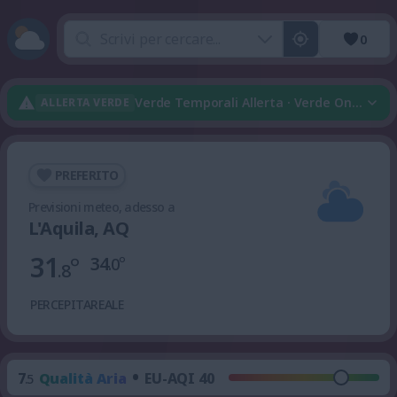
0
Verde Temporali Allerta · Verde Onda Di C
ALLERTA VERDE
PREFERITO
Previsioni meteo, adesso a
L'Aquila, AQ
31
°
34
°
.0
.8
PERCEPITA
REALE
•
7
Qualità Aria
EU-AQI 40
.5