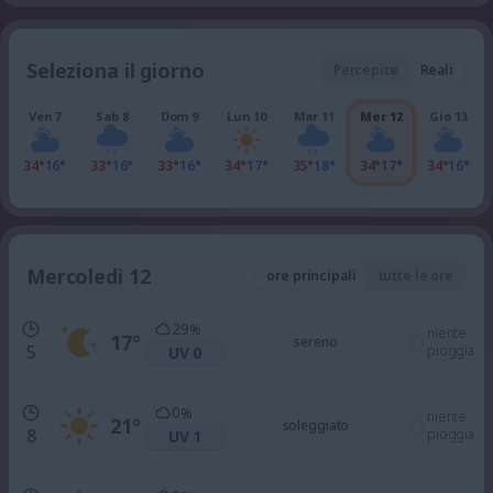
Seleziona il giorno
Percepite
Reali
Ven 7
Sab 8
Dom 9
Lun 10
Mar 11
Mer 12
Gio 13
34°
16°
33°
16°
33°
16°
34°
17°
35°
18°
34°
17°
34°
16°
Mercoledì 12
ore principali
tutte le ore
29
%
niente
17
°
sereno
5
pioggia
UV 0
0
%
niente
21
°
soleggiato
8
pioggia
UV 1