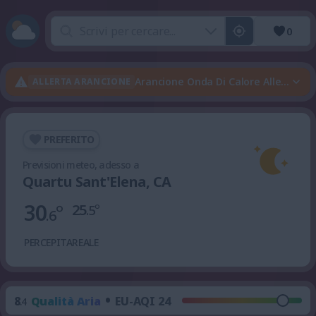
0
Arancione Onda Di Calore Allerta —
ALLERTA ARANCIONE
PREFERITO
Previsioni meteo, adesso a
Quartu Sant'Elena, CA
30
°
25
°
.5
.6
PERCEPITA
REALE
•
8
Qualità Aria
EU-AQI 24
.4