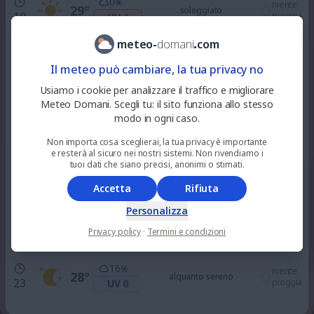
0
%
niente
29
°
soleggiato
10
pioggia
UV 4
meteo
-
domani
.
com
0
%
niente
32
°
soleggiato
Il meteo può cambiare, la tua privacy no
12
pioggia
UV 7
Usiamo i cookie per analizzare il traffico e migliorare
Meteo Domani. Scegli tu: il sito funziona allo stesso
0
%
niente
33
°
soleggiato
modo in ogni caso.
15
pioggia
UV 8
Non importa cosa sceglierai, la tua privacy è importante
e resterà al sicuro nei nostri sistemi. Non rivendiamo i
0
%
tuoi dati che siano precisi, anonimi o stimati.
niente
32
°
soleggiato
18
pioggia
UV 3
Accetta
Rifiuta
Personalizza
0
%
niente
29
°
sereno
21
pioggia
UV 0
Privacy policy
·
Termini e condizioni
16
%
niente
28
°
alquanto sereno
23
pioggia
UV 0