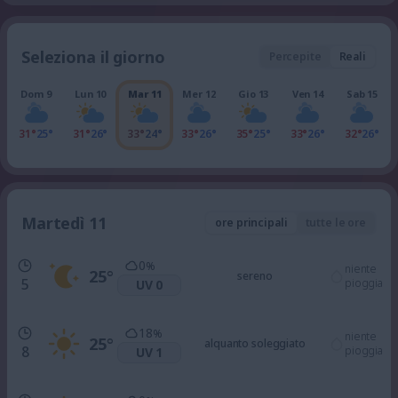
Seleziona il giorno
Percepite
Reali
Dom 9
Lun 10
Mar 11
Mer 12
Gio 13
Ven 14
Sab 15
31°
25°
31°
26°
33°
24°
33°
26°
35°
25°
33°
26°
32°
26°
Martedì 11
ore principali
tutte le ore
0
%
niente
25
°
sereno
5
pioggia
UV 0
18
%
niente
25
°
alquanto soleggiato
8
pioggia
UV 1