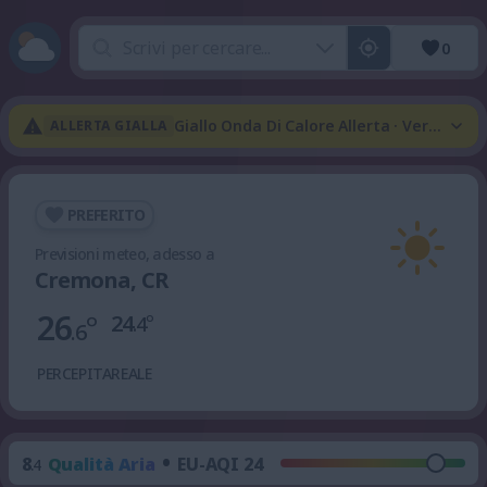
0
Giallo Onda Di Calore Allerta · Verde Te
ALLERTA GIALLA
PREFERITO
Previsioni meteo, adesso a
Cremona, CR
26
°
24
°
.4
.6
PERCEPITA
REALE
•
8
Qualità Aria
EU-AQI 24
.4