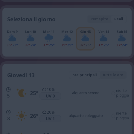
Seleziona il giorno
Percepite
Reali
Dom 9
Lun 10
Mar 11
Mer 12
Gio 13
Ven 14
Sab 15
36°
22°
37°
24°
37°
25°
35°
25°
37°
25°
37°
25°
37°
24°
Giovedì 13
ore principali
tutte le ore
10
%
niente
25
°
alquanto sereno
5
pioggia
UV 0
20
%
niente
26
°
alquanto soleggiato
8
pioggia
UV 1