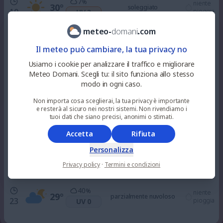
7
%
niente
30
°
soleggiato
10
pioggia
UV 3
meteo
-
domani
.
com
0
%
niente
34
°
soleggiato
Il meteo può cambiare, la tua privacy no
12
pioggia
UV 6
Usiamo i cookie per analizzare il traffico e migliorare
Meteo Domani. Scegli tu: il sito funziona allo stesso
33
%
niente
37
°
nuvoloso
modo in ogni caso.
15
pioggia
UV 6
Non importa cosa sceglierai, la tua privacy è importante
e resterà al sicuro nei nostri sistemi. Non rivendiamo i
67
%
tuoi dati che siano precisi, anonimi o stimati.
niente
36
°
soleggiato
18
pioggia
UV 3
Accetta
Rifiuta
Personalizza
13
%
niente
33
°
parzialmente nuvoloso
21
pioggia
UV 0
Privacy policy
·
Termini e condizioni
40
%
niente
29
°
parzialmente nuvoloso
23
pioggia
UV 0