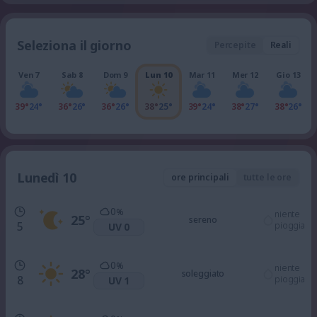
Seleziona il giorno
Percepite
Reali
Ven 7
Sab 8
Dom 9
Lun 10
Mar 11
Mer 12
Gio 13
39°
24°
36°
26°
36°
26°
38°
25°
39°
24°
38°
27°
38°
26°
Lunedì 10
ore principali
tutte le ore
0
%
niente
25
°
sereno
5
pioggia
UV 0
0
%
niente
28
°
soleggiato
8
pioggia
UV 1