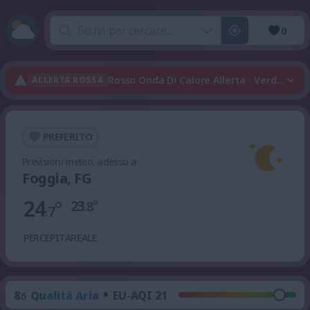
0
Rosso Onda Di Calore Allerta · Verde Temp
ALLERTA ROSSA
PREFERITO
Previsioni meteo, adesso a
Foggia, FG
24
°
23
°
.8
.7
PERCEPITA
REALE
•
8
Qualità Aria
EU-AQI 21
.6