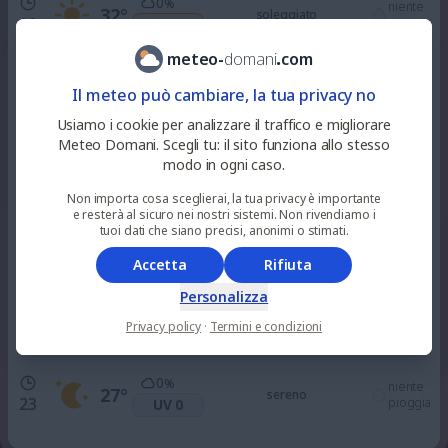
0
%
niente
32
°
soleggiato
10
pioggia
UV 4
meteo
-
domani
.
com
0
%
niente
36
°
soleggiato
Il meteo può cambiare, la tua privacy no
12
pioggia
UV 7
Usiamo i cookie per analizzare il traffico e migliorare
Meteo Domani. Scegli tu: il sito funziona allo stesso
0
%
niente
modo in ogni caso.
37
°
soleggiato
15
pioggia
UV 7
Non importa cosa sceglierai, la tua privacy è importante
e resterà al sicuro nei nostri sistemi. Non rivendiamo i
0
tuoi dati che siano precisi, anonimi o stimati.
%
niente
34
°
soleggiato
18
pioggia
UV 2
Accetta
Rifiuta
Personalizza
0
%
niente
29
°
sereno
21
Privacy policy
·
Termini e condizioni
pioggia
UV 0
0
%
niente
27
°
sereno
23
pioggia
UV 0