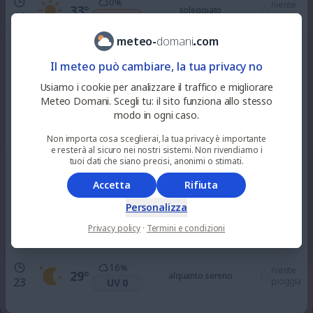
0
%
niente
33
°
soleggiato
10
pioggia
UV 4
meteo
-
domani
.
com
0
%
niente
37
°
soleggiato
Il meteo può cambiare, la tua privacy no
12
pioggia
UV 7
Usiamo i cookie per analizzare il traffico e migliorare
Meteo Domani. Scegli tu: il sito funziona allo stesso
33
%
niente
modo in ogni caso.
37
°
nuvoloso
15
pioggia
UV 7
Non importa cosa sceglierai, la tua privacy è importante
e resterà al sicuro nei nostri sistemi. Non rivendiamo i
100
tuoi dati che siano precisi, anonimi o stimati.
%
niente
35
°
nuvoloso
18
pioggia
UV 3
Accetta
Rifiuta
Personalizza
72
%
niente
31
°
alquanto sereno
21
Privacy policy
·
Termini e condizioni
pioggia
UV 0
16
%
niente
29
°
alquanto sereno
23
pioggia
UV 0