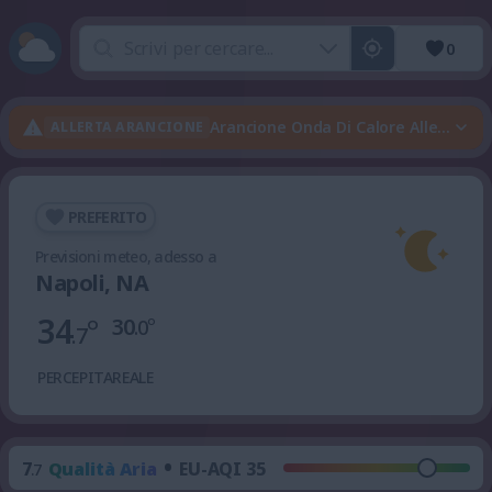
0
Arancione Onda Di Calore Allerta · 
ALLERTA ARANCIONE
PREFERITO
Previsioni meteo, adesso a
Napoli, NA
34
°
30
°
.0
.7
PERCEPITA
REALE
•
7
Qualità Aria
EU-AQI 35
.7