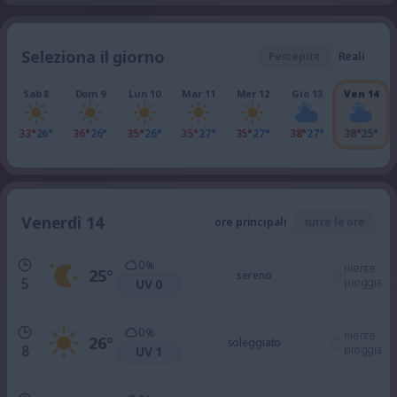
Seleziona il giorno
Percepite
Reali
Sab 8
Dom 9
Lun 10
Mar 11
Mer 12
Gio 13
Ven 14
33°
26°
36°
26°
35°
26°
35°
27°
35°
27°
38°
27°
38°
25°
Venerdì 14
ore principali
tutte le ore
0
%
niente
25
°
sereno
5
pioggia
UV 0
0
%
niente
26
°
soleggiato
8
pioggia
UV 1