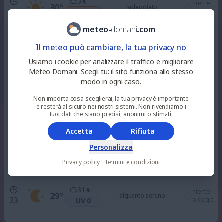
3
%
niente
30
°
soleggiato
10
pioggia
UV 3
meteo
-
domani
.
com
5
%
niente
34
°
alquanto soleggiato
Il meteo può cambiare, la tua privacy no
12
pioggia
UV 6
Usiamo i cookie per analizzare il traffico e migliorare
Meteo Domani. Scegli tu: il sito funziona allo stesso
0
%
niente
modo in ogni caso.
37
°
soleggiato
15
pioggia
UV 6
Non importa cosa sceglierai, la tua privacy è importante
e resterà al sicuro nei nostri sistemi. Non rivendiamo i
100
tuoi dati che siano precisi, anonimi o stimati.
%
niente
37
°
nuvoloso
18
pioggia
UV 3
Accetta
Rifiuta
Personalizza
77
%
niente
33
°
alquanto sereno
21
Privacy policy
·
Termini e condizioni
pioggia
UV 0
31
%
niente
29
°
alquanto sereno
23
pioggia
UV 0