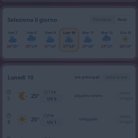
Seleziona il giorno
Percepite
Reali
Ven 7
Sab 8
Dom 9
Lun 10
Mar 11
Mer 12
Gio 13
36°
25°
35°
24°
37°
24°
37°
24°
37°
26°
33°
23°
36°
24°
Lunedì 10
ore principali
tutte le ore
13
%
niente
25
°
alquanto sereno
5
pioggia
UV 0
0
%
niente
25
°
soleggiato
8
pioggia
UV 1