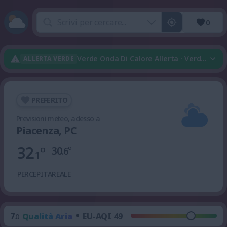
0
Verde Onda Di Calore Allerta · Verde Tem
ALLERTA VERDE
PREFERITO
Previsioni meteo, adesso a
Piacenza, PC
32
°
30
°
.6
.1
PERCEPITA
REALE
•
7
Qualità Aria
EU-AQI 49
.0