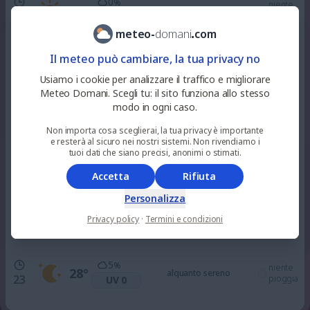
0
%
niente
30
°
soleggiato
10
pioggia
UV 3
meteo
-
domani
.
com
0
%
Il meteo può cambiare, la tua privacy no
niente
34
°
soleggiato
12
pioggia
UV 6
Usiamo i cookie per analizzare il traffico e migliorare
Meteo Domani. Scegli tu: il sito funziona allo stesso
modo in ogni caso.
33
%
niente
34
°
nuvoloso
15
pioggia
UV 7
Non importa cosa sceglierai, la tua privacy è importante
e resterà al sicuro nei nostri sistemi. Non rivendiamo i
tuoi dati che siano precisi, anonimi o stimati.
71
%
niente
32
°
soleggiato
18
pioggia
UV 3
Accetta
Rifiuta
Personalizza
11
%
niente
30
°
Privacy policy
·
Termini e condizioni
alquanto sereno
21
pioggia
UV 0
5
%
niente
28
°
alquanto sereno
23
pioggia
UV 0