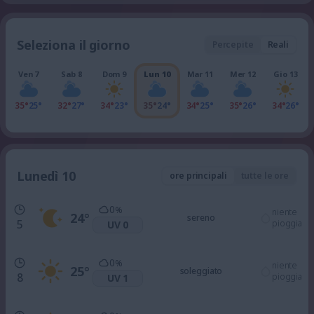
Seleziona il giorno
Percepite
Reali
Ven 7
Sab 8
Dom 9
Lun 10
Mar 11
Mer 12
Gio 13
35°
25°
32°
27°
34°
23°
35°
24°
34°
25°
35°
26°
34°
26°
Lunedì 10
ore principali
tutte le ore
0
%
niente
24
°
sereno
5
pioggia
UV 0
0
%
niente
25
°
soleggiato
8
pioggia
UV 1