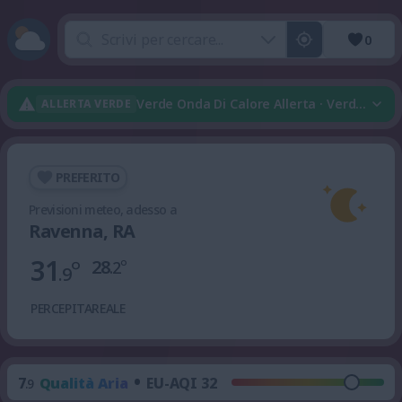
0
Verde Onda Di Calore Allerta · Verde Tem
ALLERTA VERDE
PREFERITO
Previsioni meteo, adesso a
Ravenna, RA
31
°
28
°
.2
.9
PERCEPITA
REALE
•
7
Qualità Aria
EU-AQI 32
.9