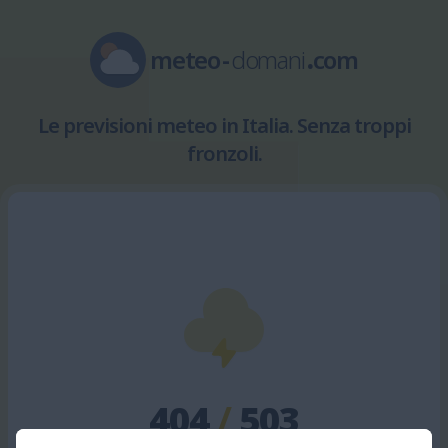
meteo
-
domani
.
com
Le previsioni meteo in Italia. Senza troppi
fronzoli.
404
/
503