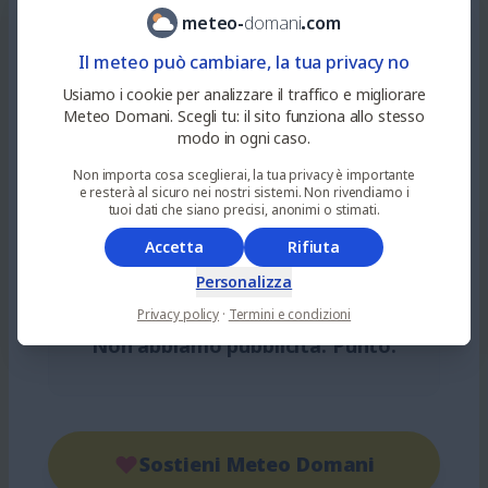
Pagina non trovata... o server fuso!
meteo
-
domani
.
com
Il meteo può cambiare, la tua privacy no
Usiamo i cookie per analizzare il traffico e migliorare
Dal 2024 offriamo previsioni meteo
Meteo Domani. Scegli tu: il sito funziona allo stesso
modo in ogni caso.
gratuite
. Siamo passati da poche
Non importa cosa sceglierai, la tua privacy è importante
migliaia a
milioni di visite mensili
. A
e resterà al sicuro nei nostri sistemi. Non rivendiamo i
volte, semplicemente, l'indirizzo è
tuoi dati che siano precisi, anonimi o stimati.
sbagliato... altre volte
i nostri
Accetta
Rifiuta
server finiscono le risorse!
Personalizza
Privacy policy
·
Termini e condizioni
Non abbiamo pubblicità. Punto.
Sostieni Meteo Domani