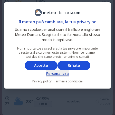
0
%
niente
31
°
soleggiato
10
pioggia
UV 3
meteo
-
domani
.
com
0
%
Il meteo può cambiare, la tua privacy no
niente
34
°
soleggiato
12
pioggia
UV 6
Usiamo i cookie per analizzare il traffico e migliorare
Meteo Domani. Scegli tu: il sito funziona allo stesso
modo in ogni caso.
100
%
0.2
mm
35
°
piovaschi leggeri
15
UV 6
12
%
Non importa cosa sceglierai, la tua privacy è importante
e resterà al sicuro nei nostri sistemi. Non rivendiamo i
tuoi dati che siano precisi, anonimi o stimati.
100
%
niente
34
°
nuvoloso
18
pioggia
UV 2
Accetta
Rifiuta
Personalizza
100
%
niente
31
°
Privacy policy
·
Termini e condizioni
nuvoloso
21
pioggia
UV 0
100
%
niente
28
°
nuvoloso
23
pioggia
UV 0