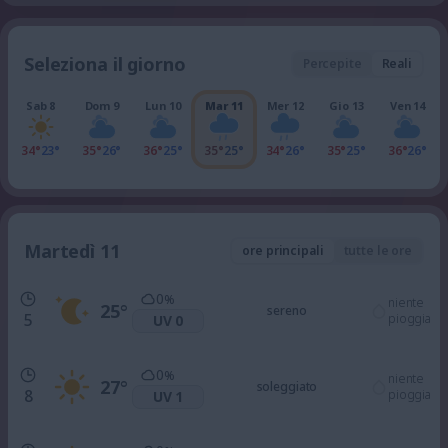
Seleziona il giorno
Percepite
Reali
Sab 8
Dom 9
Lun 10
Mar 11
Mer 12
Gio 13
Ven 14
34°
23°
35°
26°
36°
25°
35°
25°
34°
26°
35°
25°
36°
26°
Martedì 11
ore principali
tutte le ore
0
%
niente
25
°
sereno
5
pioggia
UV 0
0
%
niente
27
°
soleggiato
8
pioggia
UV 1