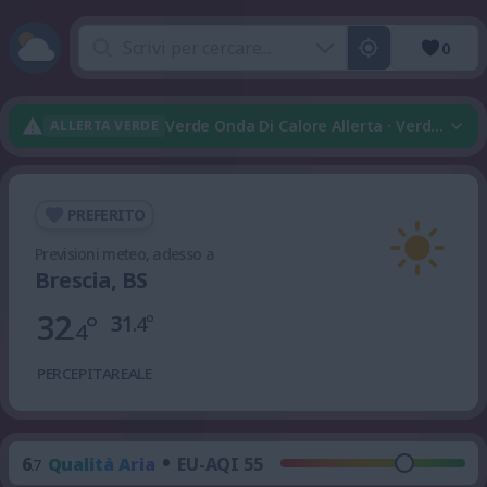
0
Verde Onda Di Calore Allerta · Verde Tem
ALLERTA VERDE
PREFERITO
Previsioni meteo, adesso a
Brescia, BS
32
°
31
°
.4
.4
PERCEPITA
REALE
•
6
Qualità Aria
EU-AQI 55
.7