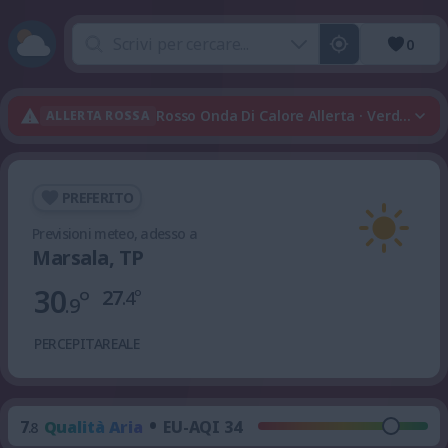
0
Rosso Onda Di Calore Allerta · Verde Tempo
ALLERTA ROSSA
PREFERITO
Previsioni meteo, adesso a
Marsala, TP
30
°
27
°
.4
.9
PERCEPITA
REALE
•
7
Qualità Aria
EU-AQI 34
.8