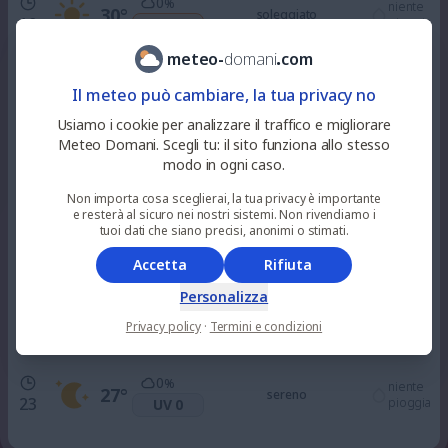
0
%
niente
30
°
soleggiato
10
pioggia
UV 4
meteo
-
domani
.
com
2
%
niente
32
°
soleggiato
Il meteo può cambiare, la tua privacy no
12
pioggia
UV 7
Usiamo i cookie per analizzare il traffico e migliorare
Meteo Domani. Scegli tu: il sito funziona allo stesso
0
%
niente
modo in ogni caso.
33
°
soleggiato
15
pioggia
UV 8
Non importa cosa sceglierai, la tua privacy è importante
e resterà al sicuro nei nostri sistemi. Non rivendiamo i
2
tuoi dati che siano precisi, anonimi o stimati.
%
niente
32
°
soleggiato
18
pioggia
UV 3
Accetta
Rifiuta
Personalizza
0
%
niente
29
°
sereno
21
Privacy policy
·
Termini e condizioni
pioggia
UV 0
0
%
niente
27
°
sereno
23
pioggia
UV 0