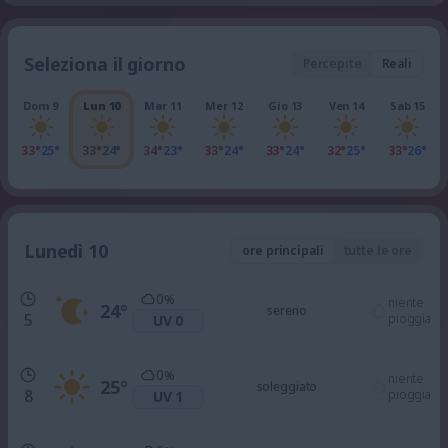
Seleziona il giorno
Percepite
Reali
Dom 9
Lun 10
Mar 11
Mer 12
Gio 13
Ven 14
Sab 15
33°
25°
33°
24°
34°
23°
33°
24°
33°
24°
32°
25°
33°
26°
Lunedì 10
ore principali
tutte le ore
0
%
niente
24
°
sereno
5
pioggia
UV 0
0
%
niente
25
°
soleggiato
8
pioggia
UV 1