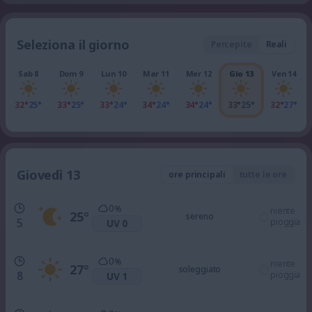
Seleziona il giorno
Percepite
Reali
Sab 8
Dom 9
Lun 10
Mar 11
Mer 12
Gio 13
Ven 14
32°
25°
33°
25°
33°
24°
34°
24°
34°
24°
33°
25°
32°
27°
Giovedì 13
ore principali
tutte le ore
0
%
niente
25
°
sereno
5
pioggia
UV 0
0
%
niente
27
°
soleggiato
8
pioggia
UV 1