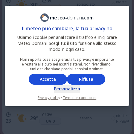
3
%
niente
30
°
soleggiato
10
pioggia
UV 4
meteo
-
domani
.
com
3
%
niente
32
°
soleggiato
Il meteo può cambiare, la tua privacy no
12
pioggia
UV 7
Usiamo i cookie per analizzare il traffico e migliorare
Meteo Domani. Scegli tu: il sito funziona allo stesso
0
%
niente
modo in ogni caso.
33
°
soleggiato
15
pioggia
UV 7
Non importa cosa sceglierai, la tua privacy è importante
e resterà al sicuro nei nostri sistemi. Non rivendiamo i
0
tuoi dati che siano precisi, anonimi o stimati.
%
niente
32
°
soleggiato
18
pioggia
UV 3
Accetta
Rifiuta
Personalizza
0
%
niente
30
°
sereno
21
Privacy policy
·
Termini e condizioni
pioggia
UV 0
0
%
niente
29
°
sereno
23
pioggia
UV 0