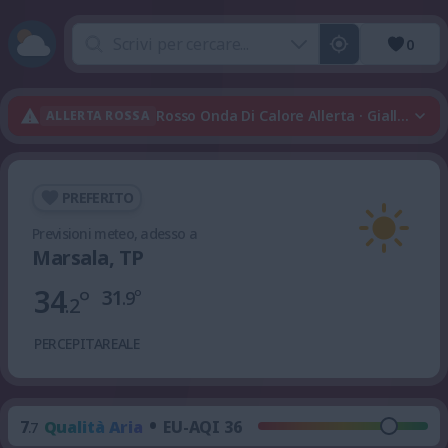
0
Rosso Onda Di Calore Allerta · Giallo Tempo
ALLERTA ROSSA
PREFERITO
Previsioni meteo, adesso a
Marsala, TP
34
°
31
°
.9
.2
PERCEPITA
REALE
•
7
Qualità Aria
EU-AQI 36
.7