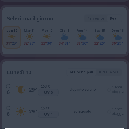
Seleziona il giorno
Percepite
Reali
Lun 10
Mar 11
Mer 12
Gio 13
Ven 14
Sab 15
Dom 16
31°
29°
32°
29°
33°
30°
34°
31°
33°
30°
32°
29°
30°
29°
Lunedì 10
ore principali
tutte le ore
9
%
niente
29
°
alquanto sereno
6
pioggia
UV 0
3
%
niente
29
°
soleggiato
8
pioggia
UV 1