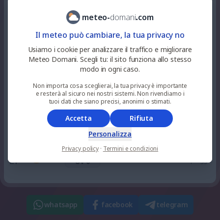
20
%
niente
30
°
alquanto soleggiato
10
pioggia
UV 4
meteo
-
domani
.
com
Il meteo può cambiare, la tua privacy no
21
%
niente
31
°
alquanto soleggiato
12
pioggia
Usiamo i cookie per analizzare il traffico e migliorare
UV 7
Meteo Domani. Scegli tu: il sito funziona allo stesso
modo in ogni caso.
0
%
niente
31
°
soleggiato
15
Non importa cosa sceglierai, la tua privacy è importante
pioggia
UV 7
e resterà al sicuro nei nostri sistemi. Non rivendiamo i
tuoi dati che siano precisi, anonimi o stimati.
11
%
niente
Accetta
Rifiuta
31
°
alquanto soleggiato
18
pioggia
UV 3
Personalizza
Privacy policy
·
Termini e condizioni
11
%
niente
31
°
alquanto sereno
21
pioggia
UV 0
whatsapp
facebook
telegram