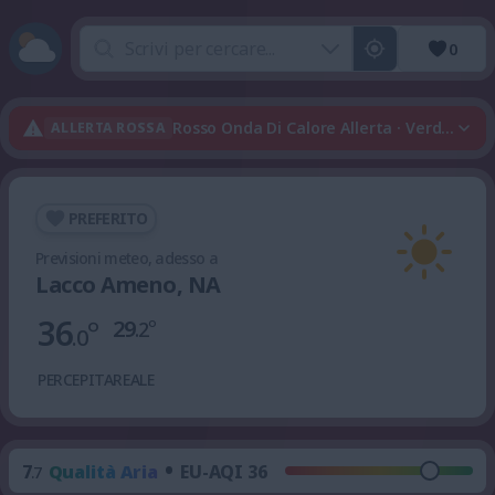
0
Rosso Onda Di Calore Allerta · Verde Tem
ALLERTA ROSSA
PREFERITO
Previsioni meteo, adesso a
Lacco Ameno, NA
36
°
29
°
.2
.0
PERCEPITA
REALE
•
7
Qualità Aria
EU-AQI 36
.7