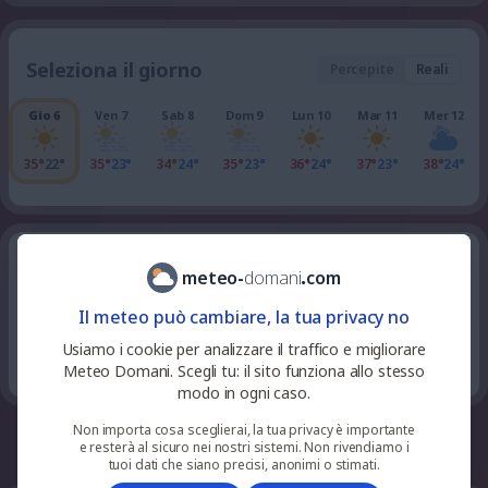
Seleziona il giorno
Percepite
Reali
Gio 6
Ven 7
Sab 8
Dom 9
Lun 10
Mar 11
Mer 12
35°
22°
35°
23°
34°
24°
35°
23°
36°
24°
37°
23°
38°
24°
tutte le ore della giornata
Giovedì 6
meteo
-
domani
.
com
Il meteo può cambiare, la tua privacy no
0
%
niente
26
°
sereno
23
pioggia
Usiamo i cookie per analizzare il traffico e migliorare
UV 0
Meteo Domani. Scegli tu: il sito funziona allo stesso
modo in ogni caso.
Non importa cosa sceglierai, la tua privacy è importante
whatsapp
facebook
telegram
e resterà al sicuro nei nostri sistemi. Non rivendiamo i
tuoi dati che siano precisi, anonimi o stimati.