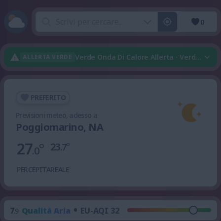
0
Verde Onda Di Calore Allerta · Verde Tem
ALLERTA VERDE
PREFERITO
Previsioni meteo, adesso a
Poggiomarino, NA
27
°
23
°
.7
.0
PERCEPITA
REALE
•
7
Qualità Aria
EU-AQI 32
.9