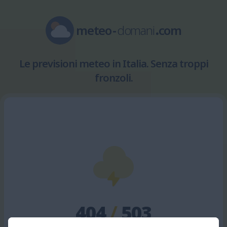
meteo
-
domani
.
com
Le previsioni meteo in Italia. Senza troppi
fronzoli.
404
/
503