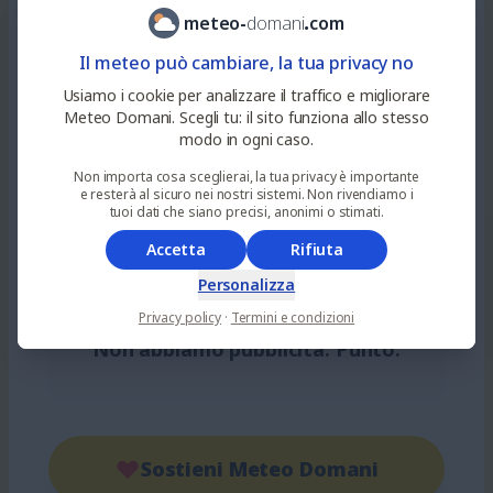
Pagina non trovata... o server fuso!
meteo
-
domani
.
com
Il meteo può cambiare, la tua privacy no
Usiamo i cookie per analizzare il traffico e migliorare
Dal 2024 offriamo previsioni meteo
Meteo Domani. Scegli tu: il sito funziona allo stesso
modo in ogni caso.
gratuite
. Siamo passati da poche
Non importa cosa sceglierai, la tua privacy è importante
migliaia a
milioni di visite mensili
. A
e resterà al sicuro nei nostri sistemi. Non rivendiamo i
volte, semplicemente, l'indirizzo è
tuoi dati che siano precisi, anonimi o stimati.
sbagliato... altre volte
i nostri
Accetta
Rifiuta
server finiscono le risorse!
Personalizza
Privacy policy
·
Termini e condizioni
Non abbiamo pubblicità. Punto.
Sostieni Meteo Domani