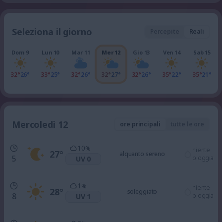
Seleziona il giorno
Percepite
Reali
Dom 9
Lun 10
Mar 11
Mer 12
Gio 13
Ven 14
Sab 15
32°
26°
33°
25°
32°
26°
32°
27°
32°
26°
35°
22°
35°
21°
Mercoledì 12
ore principali
tutte le ore
10
%
niente
27
°
alquanto sereno
5
pioggia
UV 0
1
%
niente
28
°
soleggiato
8
pioggia
UV 1