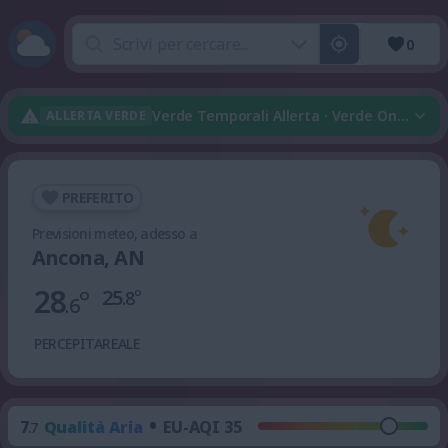
0
Verde Temporali Allerta · Verde Onda Di C
ALLERTA VERDE
PREFERITO
Previsioni meteo, adesso a
Ancona, AN
28
°
25
°
.8
.6
PERCEPITA
REALE
•
7
Qualità Aria
EU-AQI 35
.7