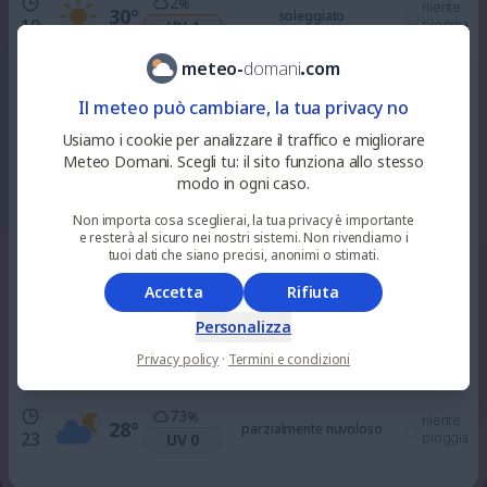
2
%
niente
30
°
soleggiato
10
pioggia
UV 4
meteo
-
domani
.
com
7
%
niente
31
°
alquanto soleggiato
Il meteo può cambiare, la tua privacy no
12
pioggia
UV 6
Usiamo i cookie per analizzare il traffico e migliorare
Meteo Domani. Scegli tu: il sito funziona allo stesso
26
%
niente
32
°
alquanto soleggiato
modo in ogni caso.
15
pioggia
UV 7
Non importa cosa sceglierai, la tua privacy è importante
e resterà al sicuro nei nostri sistemi. Non rivendiamo i
44
%
tuoi dati che siano precisi, anonimi o stimati.
niente
32
°
parzialmente nuvoloso
18
pioggia
UV 3
Accetta
Rifiuta
Personalizza
58
%
niente
30
°
parzialmente nuvoloso
21
pioggia
UV 0
Privacy policy
·
Termini e condizioni
73
%
niente
28
°
parzialmente nuvoloso
23
pioggia
UV 0