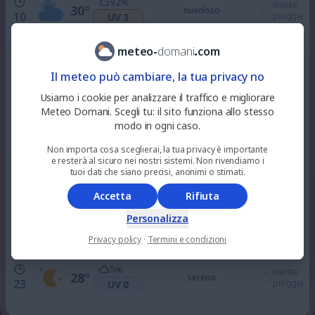
92
%
niente
30
°
nuvoloso
10
pioggia
UV 3
meteo
-
domani
.
com
94
%
niente
34
°
nuvoloso
12
pioggia
UV 6
Il meteo può cambiare, la tua privacy no
Usiamo i cookie per analizzare il traffico e migliorare
97
%
Meteo Domani. Scegli tu: il sito funziona allo stesso
niente
37
°
nuvoloso
15
pioggia
UV 6
modo in ogni caso.
Non importa cosa sceglierai, la tua privacy è importante
e resterà al sicuro nei nostri sistemi. Non rivendiamo i
77
%
niente
36
°
alquanto soleggiato
tuoi dati che siano precisi, anonimi o stimati.
18
pioggia
UV 3
Accetta
Rifiuta
68
%
Personalizza
niente
31
°
sereno
21
pioggia
UV 0
Privacy policy
·
Termini e condizioni
5
%
niente
28
°
sereno
23
pioggia
UV 0