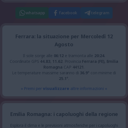
whatsapp
facebook
telegram
Ferrara: la situazione per Mercoledì 12
Agosto
Il sole sorge alle
06:12
e tramonta alle
20:24
.
Coordinate GPS
44.83
,
11.62
.
Provincia
Ferrara (FE), Emilia
Romagna
CAP
44121
.
Le temperature massime saranno di
36.9
° con minime di
25.1
°.
» Premi per
visualizzare
altre informazioni «
Emilia Romagna: i capoluoghi della regione
Esplora il clima e le previsioni atmosferiche per i capoluoghi