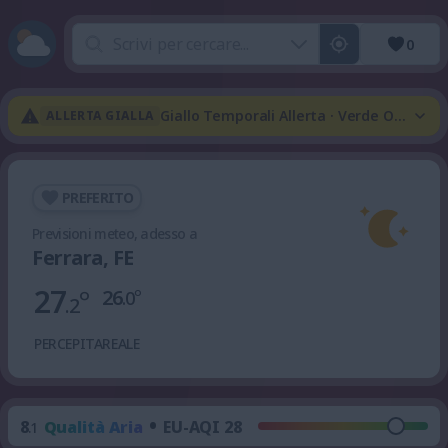
0
Giallo Temporali Allerta · Verde Onda Di
ALLERTA GIALLA
PREFERITO
Previsioni meteo, adesso a
Ferrara, FE
27
°
26
°
.0
.2
PERCEPITA
REALE
•
8
Qualità Aria
EU-AQI 28
.1