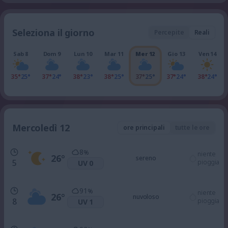
Seleziona il giorno
Percepite
Reali
Sab 8
Dom 9
Lun 10
Mar 11
Mer 12
Gio 13
Ven 14
35°
25°
37°
24°
38°
23°
38°
25°
37°
25°
37°
24°
38°
24°
Mercoledì 12
ore principali
tutte le ore
8
%
niente
26
°
sereno
5
pioggia
UV 0
91
%
niente
26
°
nuvoloso
8
pioggia
UV 1