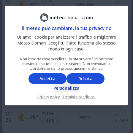
0
%
niente
32
°
soleggiato
10
pioggia
UV 4
meteo
-
domani
.
com
0
%
niente
34
°
soleggiato
Il meteo può cambiare, la tua privacy no
12
pioggia
UV 7
Usiamo i cookie per analizzare il traffico e migliorare
Meteo Domani. Scegli tu: il sito funziona allo stesso
0
%
niente
modo in ogni caso.
34
°
soleggiato
15
pioggia
UV 7
Non importa cosa sceglierai, la tua privacy è importante
e resterà al sicuro nei nostri sistemi. Non rivendiamo i
33
tuoi dati che siano precisi, anonimi o stimati.
%
niente
32
°
parzialmente nuvoloso
18
pioggia
UV 2
Accetta
Rifiuta
Personalizza
100
%
niente
29
°
nuvoloso
21
Privacy policy
·
Termini e condizioni
pioggia
UV 0
12
%
niente
25
°
sereno
23
pioggia
UV 0