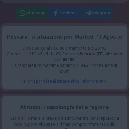
whatsapp
facebook
telegram
Pescara: la situazione per Martedì 11 Agosto
Il sole sorge alle
06:06
e tramonta alle
20:10
.
Coordinate GPS
42.46
,
14.21
.
Provincia
Pescara (PE), Abruzzo
CAP
65100
.
Le temperature massime saranno di
34.3
° con minime di
21.4
°.
» Premi per
visualizzare
altre informazioni «
Abruzzo: i capoluoghi della regione
Esplora il clima e le previsioni atmosferiche per i capoluoghi
della regione
Abruzzo
e rimani sempre informato sulle