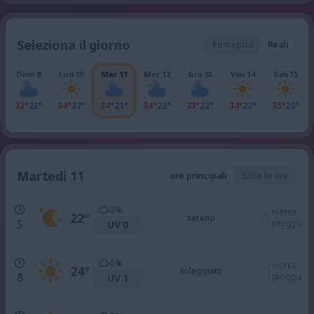
Seleziona il giorno
Percepite
Reali
Dom 9
Lun 10
Mar 11
Mer 12
Gio 13
Ven 14
Sab 15
32°
22°
34°
22°
34°
21°
34°
22°
33°
22°
34°
22°
35°
20°
Martedì 11
ore principali
tutte le ore
0
%
niente
22
°
sereno
5
pioggia
UV 0
0
%
niente
24
°
soleggiato
8
pioggia
UV 1