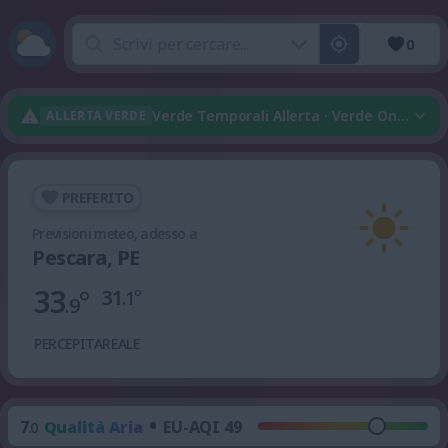
0
Verde Temporali Allerta · Verde Onda Di Ca
ALLERTA VERDE
PREFERITO
Previsioni meteo, adesso a
Pescara, PE
33
°
31
°
.1
.9
PERCEPITA
REALE
•
7
Qualità Aria
EU-AQI 49
.0