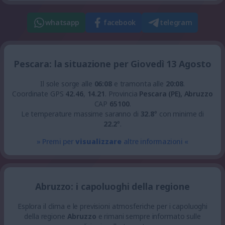
whatsapp
facebook
telegram
Pescara: la situazione per Giovedì 13 Agosto
Il sole sorge alle
06:08
e tramonta alle
20:08
.
Coordinate GPS
42.46
,
14.21
.
Provincia
Pescara (PE), Abruzzo
CAP
65100
.
Le temperature massime saranno di
32.8
° con minime di
22.2
°.
» Premi per
visualizzare
altre informazioni «
Abruzzo: i capoluoghi della regione
Esplora il clima e le previsioni atmosferiche per i capoluoghi
della regione
Abruzzo
e rimani sempre informato sulle