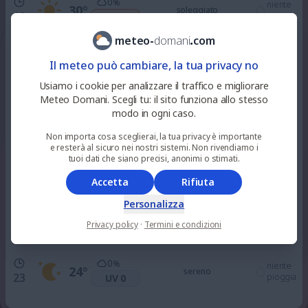
0
%
niente
30
°
soleggiato
10
pioggia
UV 4
meteo
-
domani
.
com
0
%
niente
33
°
soleggiato
Il meteo può cambiare, la tua privacy no
12
pioggia
UV 6
Usiamo i cookie per analizzare il traffico e migliorare
Meteo Domani. Scegli tu: il sito funziona allo stesso
0
%
niente
modo in ogni caso.
33
°
soleggiato
15
pioggia
UV 7
Non importa cosa sceglierai, la tua privacy è importante
e resterà al sicuro nei nostri sistemi. Non rivendiamo i
0
tuoi dati che siano precisi, anonimi o stimati.
%
niente
31
°
soleggiato
18
pioggia
UV 3
Accetta
Rifiuta
Personalizza
0
%
niente
28
°
sereno
21
Privacy policy
·
Termini e condizioni
pioggia
UV 0
0
%
niente
24
°
sereno
23
pioggia
UV 0