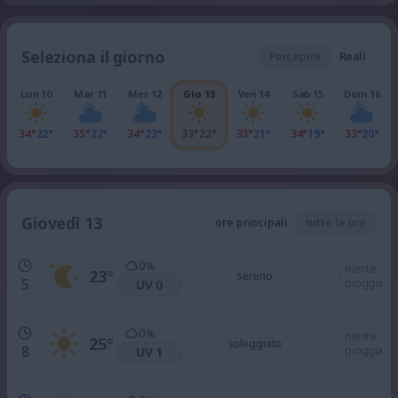
Seleziona il giorno
Percepite
Reali
Lun 10
Mar 11
Mer 12
Gio 13
Ven 14
Sab 15
Dom 16
34°
22°
35°
22°
34°
23°
33°
22°
33°
21°
34°
19°
33°
20°
Giovedì 13
ore principali
tutte le ore
0
%
niente
23
°
sereno
5
pioggia
UV 0
0
%
niente
25
°
soleggiato
8
pioggia
UV 1