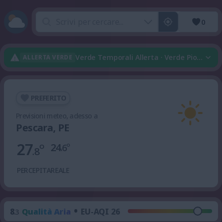
0
Verde Temporali Allerta · Verde Pioggia Al
ALLERTA VERDE
PREFERITO
Previsioni meteo, adesso a
Pescara, PE
27
°
24
°
.6
.8
PERCEPITA
REALE
•
8
Qualità Aria
EU-AQI 26
.3