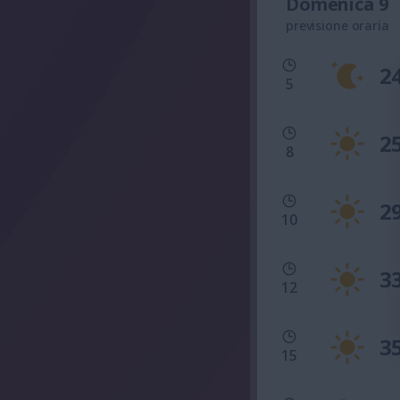
Domenica 9
previsione oraria
2
5
2
8
2
10
3
12
3
15