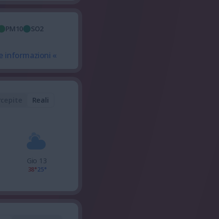
PM10
SO2
e informazioni «
rcepite
Reali
Gio 13
38°
25°