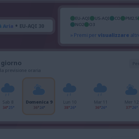
EU-AQI
US-AQI
CO
PM2.5
•
NO2
O3
à Aria
EU-AQI 30
» Premi per
visualizzare
altr
l giorno
Pe
 la previsione oraria
Sab 8
Domenica 9
Lun 10
Mar 11
Mer 12
34°
25°
36°
24°
38°
26°
36°
26°
37°
26°