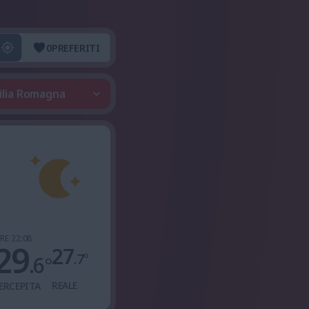
0
PREFERITI
milia Romagna
RE 22:08
29
27
.7
°
.6
°
REALE
ERCEPITA