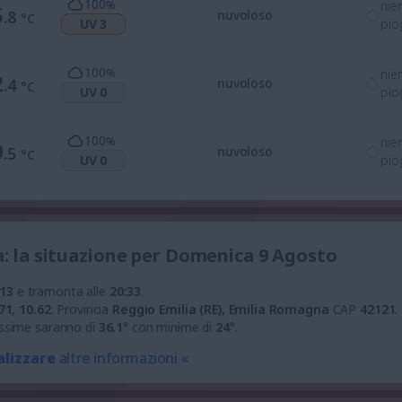
100
%
nie
5
.8
nuvoloso
°C
UV 3
pio
100
%
nie
2
.4
nuvoloso
°C
UV 0
pio
100
%
nie
0
.5
nuvoloso
°C
UV 0
pio
a: la situazione per Domenica 9 Agosto
:13
e tramonta alle
20:33
.
71
,
10.62
.
Provincia
Reggio Emilia (RE), Emilia Romagna
CAP
42121
.
ssime saranno di
36.1
° con minime di
24
°.
alizzare
altre informazioni «