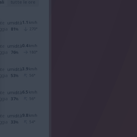
ali
tutte le ore
1.1
nte
umidità
km/h
ggia
81
270
°
%
0.4
nte
umidità
km/h
ggia
76
180
°
%
3.9
nte
umidità
km/h
ggia
53
56
°
%
6.5
nte
umidità
km/h
ggia
37
56
°
%
9.8
nte
umidità
km/h
ggia
33
54
°
%