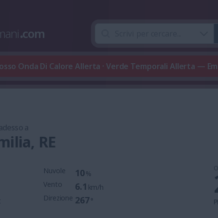
mani
.
com
osso Onda Di Calore Allerta · Verde Temporali Allerta — E
 adesso a
milia, RE
O
Nuvole
10
%
Vento
6.1
km/h
Direzione
267
t
°
P