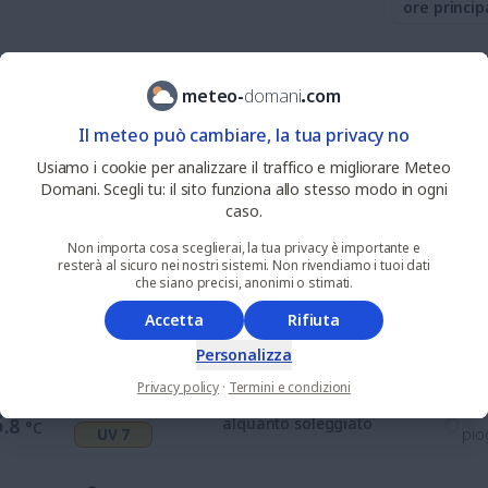
ore princip
13
%
nie
4
.2
alquanto sereno
meteo
-
domani
.
com
°C
UV 0
pio
Il meteo può cambiare, la tua privacy no
0
%
nie
Usiamo i cookie per analizzare il traffico e migliorare Meteo
5
.1
soleggiato
°C
UV 1
pio
Domani. Scegli tu: il sito funziona allo stesso modo in ogni
caso.
0
%
nie
Non importa cosa sceglierai, la tua privacy è importante e
9
.5
soleggiato
°C
resterà al sicuro nei nostri sistemi. Non rivendiamo i tuoi dati
UV 3
pio
che siano precisi, anonimi o stimati.
Accetta
Rifiuta
0
%
nie
3
.2
soleggiato
°C
UV 6
pio
Personalizza
Privacy policy
·
Termini e condizioni
9
%
nie
5
.8
alquanto soleggiato
°C
UV 7
pio