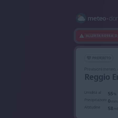
meteo
-
do
R
ALLERTA ROSSA
PREFERITO
Previsioni meteo,
Reggio E
Umidità al
55
%
Precipitazioni
0
mm
Altitudine
58
m