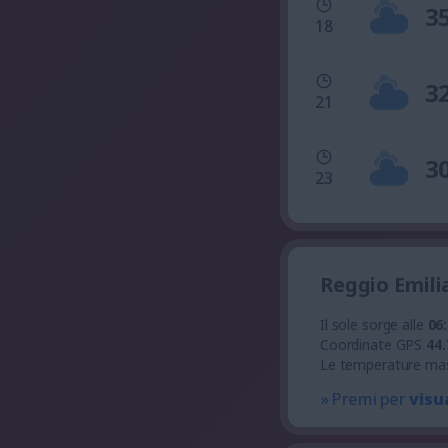
3
18
3
21
3
23
Reggio Emili
Il sole sorge alle
06
Coordinate GPS
44.
Le temperature ma
» Premi per
visu