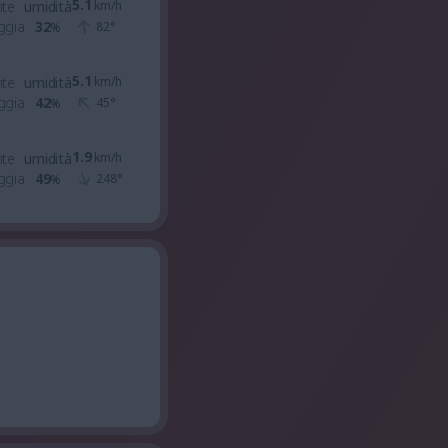
5.1
nte
umidità
km/h
ggia
32
82
°
%
5.1
nte
umidità
km/h
ggia
42
45
°
%
1.9
nte
umidità
km/h
ggia
49
248
°
%