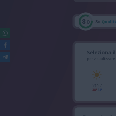
8
.0
8
Qualit
.0
Seleziona i
per visualizzare
Ven 7
38°
24°