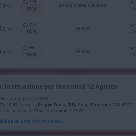
37
%
nie
7
.1
parzialmente nuvoloso
°C
UV 3
pio
35
%
nie
3
.5
sereno
°C
UV 0
pio
0
%
nie
9
.4
sereno
°C
UV 0
pio
a: la situazione per Mercoledì 12 Agosto
:16
e tramonta alle
20:28
.
71
,
10.62
.
Provincia
Reggio Emilia (RE), Emilia Romagna
CAP
42121
.
ssime saranno di
37.4
° con minime di
25.8
°.
alizzare
altre informazioni «