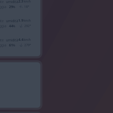
2.3
nte
umidità
km/h
ggia
29
18
°
%
1.9
nte
umidità
km/h
ggia
44
292
°
%
4.4
nte
umidità
km/h
ggia
61
279
°
%