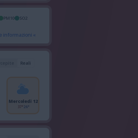
PM10
SO2
e informazioni «
rcepite
Reali
Mercoledì 12
37°
26°