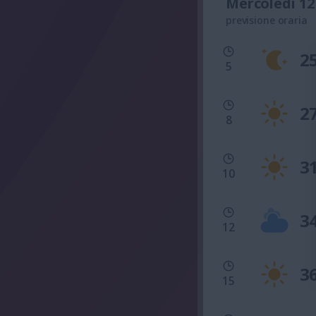
Mercoledì 12
previsione oraria
2
5
2
8
3
10
3
12
3
15