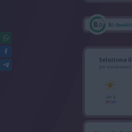
8
.0
8
Qualit
.0
Seleziona i
per visualizzare
Gio 6
39°
24°