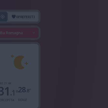
0
PREFERITI
milia Romagna
RE 21:44
31
28
.8
°
.1
°
REALE
ERCEPITA