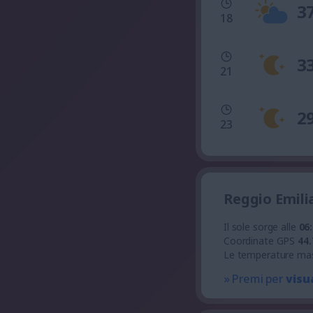
3
18
3
21
2
23
Reggio Emili
Il sole sorge alle
06
Coordinate GPS
44.
Le temperature ma
» Premi per
visu