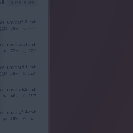
ali
tutte le ore
5.8
nte
umidità
km/h
ggia
78
274
°
%
5.4
nte
umidità
km/h
ggia
72
274
°
%
6.1
nte
umidità
km/h
ggia
58
320
°
%
6.5
nte
umidità
km/h
ggia
46
357
°
%
5.4
nte
umidità
km/h
ggia
33
42
°
%