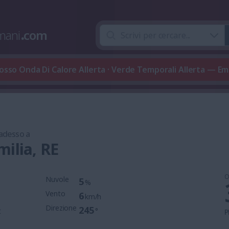
mani
.
com
osso Onda Di Calore Allerta · Verde Temporali Allerta — E
 adesso a
milia, RE
O
Nuvole
5
%
Vento
6
km/h
Direzione
245
t
°
P