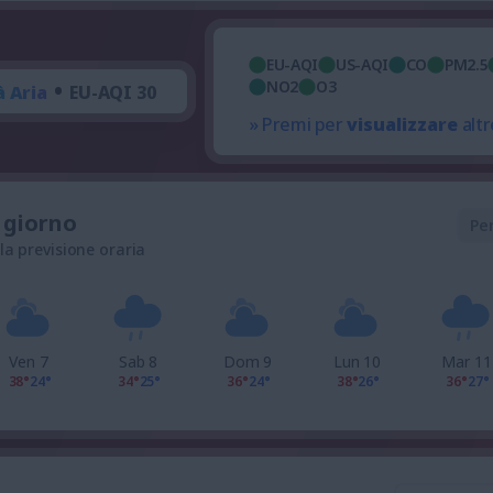
EU-AQI
US-AQI
CO
PM2.5
•
NO2
O3
à Aria
EU-AQI 30
» Premi per
visualizzare
altr
l giorno
Pe
 la previsione oraria
Ven 7
Sab 8
Dom 9
Lun 10
Mar 11
38°
24°
34°
25°
36°
24°
38°
26°
36°
27°