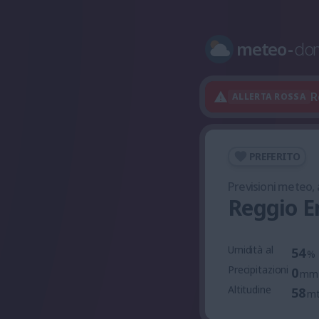
meteo
-
do
R
ALLERTA ROSSA
PREFERITO
Previsioni meteo,
Reggio E
Umidità al
54
%
Precipitazioni
0
mm
Altitudine
58
m