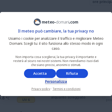
ore princip
0
%
nie
5
.8
sereno
meteo
-
domani
.
com
°C
UV 0
pio
Il meteo può cambiare, la tua privacy no
0
%
nie
Usiamo i cookie per analizzare il traffico e migliorare Meteo
7
.3
soleggiato
°C
UV 1
pio
Domani. Scegli tu: il sito funziona allo stesso modo in ogni
caso.
0
%
nie
Non importa cosa sceglierai, la tua privacy è importante e
1
.1
soleggiato
°C
resterà al sicuro nei nostri sistemi. Non rivendiamo i tuoi dati
UV 3
pio
che siano precisi, anonimi o stimati.
Accetta
Rifiuta
33
%
nie
4
.2
nuvoloso
°C
UV 6
pio
Personalizza
Privacy policy
·
Termini e condizioni
77
%
nie
6
.8
alquanto soleggiato
°C
UV 6
pio