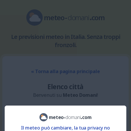
meteo
-
domani
.
com
Le previsioni meteo in Italia. Senza troppi
fronzoli.
« Torna alla pagina principale
Elenco città
Benvenuti su
Meteo Domani
!
meteo
-
domani
.
com
Il meteo può cambiare, la tua privacy no
Qui l'elenco delle città presenti su
Meteo Domani
. I