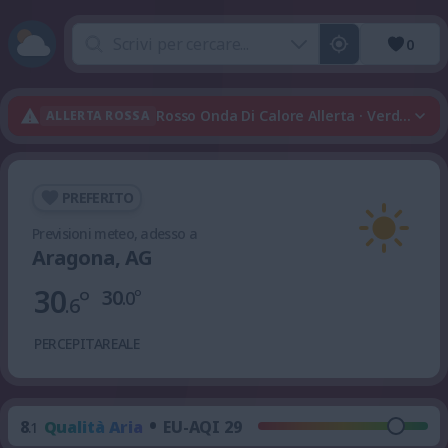
0
Rosso Onda Di Calore Allerta · Verde Tempo
ALLERTA ROSSA
PREFERITO
Previsioni meteo, adesso a
Aragona, AG
30
°
30
°
.0
.6
PERCEPITA
REALE
•
8
Qualità Aria
EU-AQI 29
.1