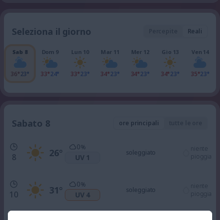
Seleziona il giorno
Percepite
Reali
Sab 8
Dom 9
Lun 10
Mar 11
Mer 12
Gio 13
Ven 14
36°
23°
33°
24°
33°
23°
34°
23°
34°
23°
34°
23°
35°
23°
Sabato 8
ore principali
tutte le ore
0
%
niente
26
°
soleggiato
8
pioggia
UV 1
0
%
niente
31
°
soleggiato
10
pioggia
UV 4