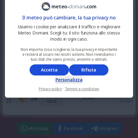
0
%
niente
35
°
soleggiato
meteo
-
domani
.
com
12
pioggia
UV 7
Il meteo può cambiare, la tua privacy no
9
%
niente
Usiamo i cookie per analizzare il traffico e migliorare
35
°
soleggiato
15
pioggia
UV 8
Meteo Domani. Scegli tu: il sito funziona allo stesso
modo in ogni caso.
61
%
0.1
mm
Non importa cosa sceglierai, la tua privacy è importante
34
°
nuvoloso
18
UV 3
3
e resterà al sicuro nei nostri sistemi. Non rivendiamo i
%
tuoi dati che siano precisi, anonimi o stimati.
Accetta
Rifiuta
0
%
niente
29
°
sereno
21
pioggia
UV 0
Personalizza
Privacy policy
·
Termini e condizioni
0
%
niente
28
°
sereno
23
pioggia
UV 0
whatsapp
facebook
telegram