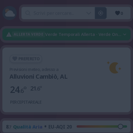
0
Verde Temporali Allerta · Verde Onda Di 
ALLERTA VERDE
PREFERITO
Previsioni meteo, adesso a
Alluvioni Cambiò, AL
24
°
21
°
.6
.6
PERCEPITA
REALE
•
8
Qualità Aria
EU-AQI 20
.7