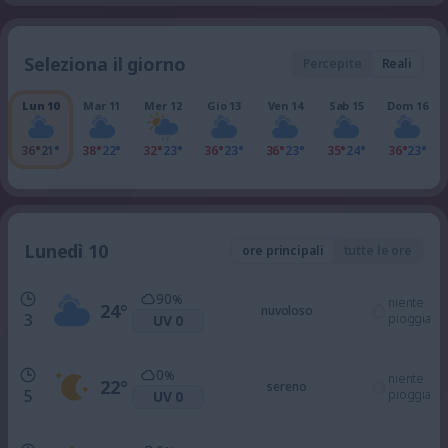
Seleziona il giorno
Percepite
Reali
Lun 10
Mar 11
Mer 12
Gio 13
Ven 14
Sab 15
Dom 16
36°
21°
38°
22°
32°
23°
36°
23°
36°
23°
35°
24°
36°
23°
Lunedì 10
ore principali
tutte le ore
90
%
niente
24
°
nuvoloso
3
pioggia
UV 0
0
%
niente
22
°
sereno
5
pioggia
UV 0