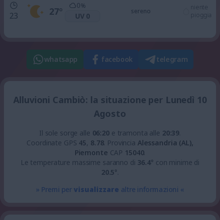
0
%
niente
27
°
sereno
23
pioggia
UV 0
whatsapp
facebook
telegram
Alluvioni Cambiò: la situazione per Lunedì 10
Agosto
Il sole sorge alle
06:20
e tramonta alle
20:39
.
Coordinate GPS
45
,
8.78
.
Provincia
Alessandria (AL),
Piemonte
CAP
15040
.
Le temperature massime saranno di
36.4
° con minime di
20.5
°.
» Premi per
visualizzare
altre informazioni «