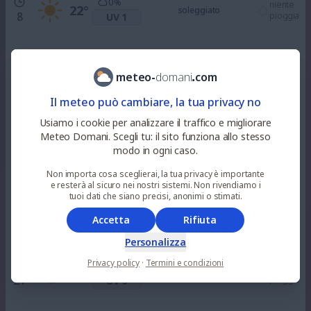
0
%
niente
22
°
soleggiato
8
pioggia
UV 1
0
%
niente
26
°
soleggiato
10
pioggia
UV 3
meteo
-
domani
.
com
Il meteo può cambiare, la tua privacy no
0
%
niente
31
°
soleggiato
12
pioggia
Usiamo i cookie per analizzare il traffico e migliorare
UV 6
Meteo Domani. Scegli tu: il sito funziona allo stesso
modo in ogni caso.
0
%
niente
35
°
soleggiato
15
Non importa cosa sceglierai, la tua privacy è importante
pioggia
UV 6
e resterà al sicuro nei nostri sistemi. Non rivendiamo i
tuoi dati che siano precisi, anonimi o stimati.
100
%
niente
Accetta
Rifiuta
36
°
nuvoloso
18
pioggia
UV 3
Personalizza
Privacy policy
·
Termini e condizioni
0
%
niente
30
°
sereno
21
pioggia
UV 0