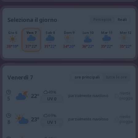
Seleziona il giorno
Percepite
Reali
Gio 6
Ven 7
Sab 8
Dom 9
Lun 10
Mar 11
Mer 12
38°
19°
37°
22°
31°
22°
34°
20°
36°
22°
35°
22°
35°
22°
Venerdì 7
ore principali
tutte le ore
49
%
niente
22
°
parzialmente nuvoloso
5
pioggia
UV 0
69
%
niente
23
°
parzialmente nuvoloso
8
pioggia
UV 1