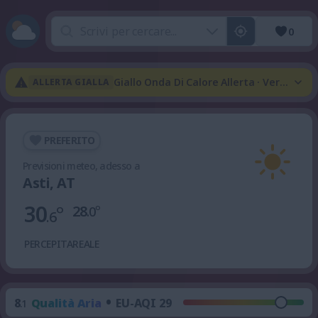
0
Giallo Onda Di Calore Allerta · Verde Te
ALLERTA GIALLA
PREFERITO
Previsioni meteo, adesso a
Asti, AT
30
°
28
°
.0
.6
PERCEPITA
REALE
•
8
Qualità Aria
EU-AQI 29
.1