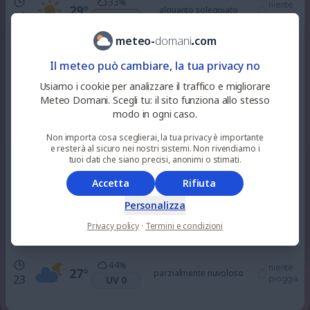
33
%
niente
29
°
alquanto soleggiato
10
pioggia
UV 3
meteo
-
domani
.
com
0
%
niente
33
°
alquanto soleggiato
Il meteo può cambiare, la tua privacy no
12
pioggia
UV 6
Usiamo i cookie per analizzare il traffico e migliorare
Meteo Domani. Scegli tu: il sito funziona allo stesso
0
%
niente
modo in ogni caso.
36
°
soleggiato
15
pioggia
UV 7
Non importa cosa sceglierai, la tua privacy è importante
e resterà al sicuro nei nostri sistemi. Non rivendiamo i
0
tuoi dati che siano precisi, anonimi o stimati.
%
niente
37
°
soleggiato
18
pioggia
UV 3
Accetta
Rifiuta
Personalizza
87
%
niente
31
°
nuvoloso
21
Privacy policy
·
Termini e condizioni
pioggia
UV 0
44
%
niente
27
°
parzialmente nuvoloso
23
pioggia
UV 0