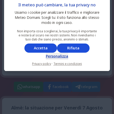
100
%
niente
32
°
nuvoloso
Il meteo può cambiare, la tua privacy no
17
pioggia
UV 4
Usiamo i cookie per analizzare il traffico e migliorare
Meteo Domani. Scegli tu: il sito funziona allo stesso
100
%
niente
modo in ogni caso.
31
°
nuvoloso
19
pioggia
UV 1
Non importa cosa sceglierai, la tua privacy è importante
e resterà al sicuro nei nostri sistemi. Non rivendiamo i
42
tuoi dati che siano precisi, anonimi o stimati.
%
niente
28
°
parzialmente nuvoloso
21
pioggia
UV 0
Accetta
Rifiuta
Personalizza
100
%
niente
27
°
nuvoloso
23
Privacy policy
·
Termini e condizioni
pioggia
UV 0
whatsapp
facebook
telegram
Almè: la situazione per Venerdì 7 Agosto