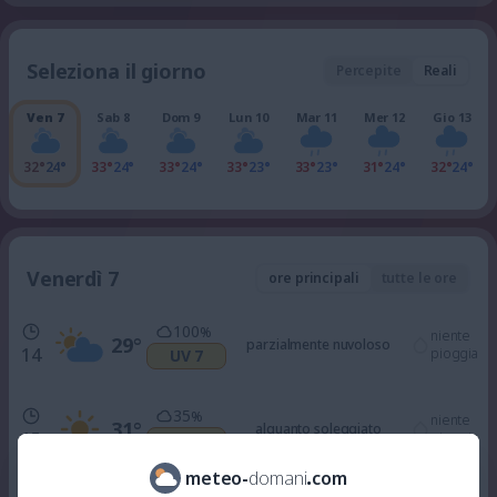
Seleziona il giorno
Percepite
Reali
Ven 7
Sab 8
Dom 9
Lun 10
Mar 11
Mer 12
Gio 13
32°
24°
33°
24°
33°
24°
33°
23°
33°
23°
31°
24°
32°
24°
Venerdì 7
ore principali
tutte le ore
100
%
niente
29
°
parzialmente nuvoloso
14
pioggia
UV 7
35
%
niente
31
°
alquanto soleggiato
15
pioggia
UV 7
meteo
-
domani
.
com