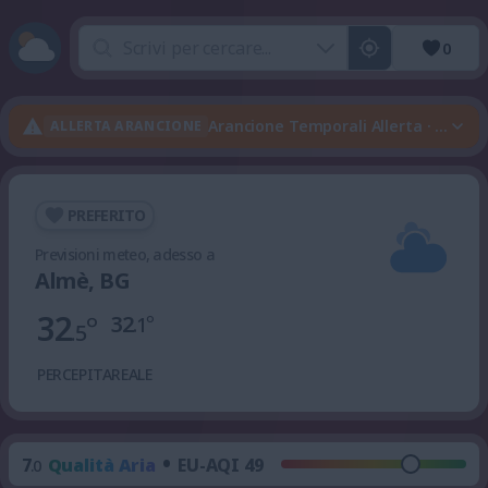
0
Arancione Temporali Allerta · Aranc
ALLERTA ARANCIONE
PREFERITO
Previsioni meteo, adesso a
Almè, BG
32
°
32
°
.1
.5
PERCEPITA
REALE
•
7
Qualità Aria
EU-AQI 49
.0