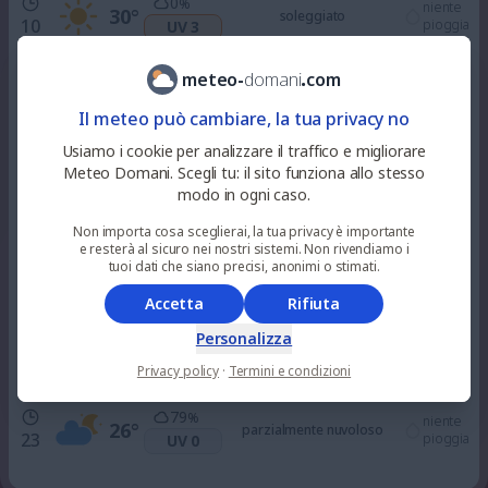
0
%
niente
30
°
soleggiato
10
pioggia
UV 3
meteo
-
domani
.
com
0
%
niente
33
°
soleggiato
12
pioggia
UV 5
Il meteo può cambiare, la tua privacy no
Usiamo i cookie per analizzare il traffico e migliorare
100
%
0.3
Meteo Domani. Scegli tu: il sito funziona allo stesso
mm
34
°
piovaschi leggeri
15
UV 6
30
modo in ogni caso.
%
Non importa cosa sceglierai, la tua privacy è importante
e resterà al sicuro nei nostri sistemi. Non rivendiamo i
100
%
0.2
mm
31
°
piovaschi leggeri
tuoi dati che siano precisi, anonimi o stimati.
18
UV 3
28
%
Accetta
Rifiuta
100
%
Personalizza
niente
28
°
nuvoloso
21
pioggia
UV 0
Privacy policy
·
Termini e condizioni
79
%
niente
26
°
parzialmente nuvoloso
23
pioggia
UV 0