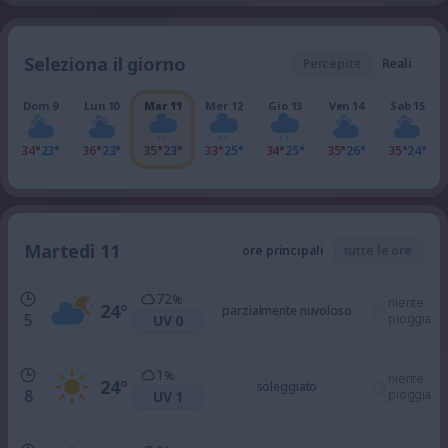
Seleziona il giorno
Percepite
Reali
Dom 9
Lun 10
Mar 11
Mer 12
Gio 13
Ven 14
Sab 15
34°
23°
36°
23°
35°
23°
33°
25°
34°
25°
35°
26°
35°
24°
Martedì 11
ore principali
tutte le ore
72
%
niente
24
°
parzialmente nuvoloso
5
pioggia
UV 0
1
%
niente
24
°
soleggiato
8
pioggia
UV 1