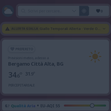
0
Giallo Temporali Allerta · Verde Onda Di
ALLERTA GIALLA
PREFERITO
Previsioni meteo, adesso a
Bergamo Città Alta, BG
34
°
31
°
.9
.6
PERCEPITA
REALE
•
6
Qualità Aria
EU-AQI 55
.7