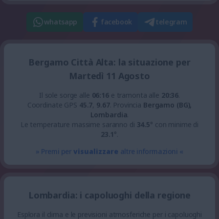
whatsapp
facebook
telegram
Bergamo Città Alta: la situazione per
Martedì 11 Agosto
Il sole sorge alle
06:16
e tramonta alle
20:36
.
Coordinate GPS
45.7
,
9.67
.
Provincia
Bergamo (BG),
Lombardia
.
Le temperature massime saranno di
34.5
° con minime di
23.1
°.
» Premi per
visualizzare
altre informazioni «
Lombardia: i capoluoghi della regione
Esplora il clima e le previsioni atmosferiche per i capoluoghi