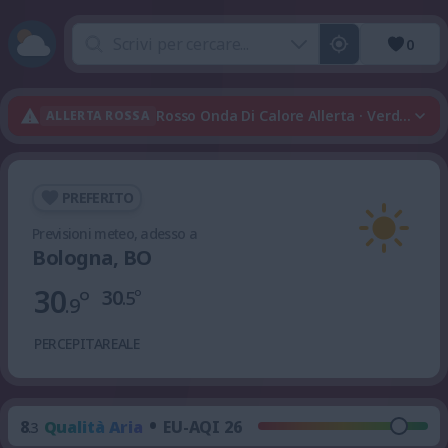
0
Rosso Onda Di Calore Allerta · Verde Tem
ALLERTA ROSSA
PREFERITO
Previsioni meteo, adesso a
Bologna, BO
30
°
30
°
.5
.9
PERCEPITA
REALE
•
8
Qualità Aria
EU-AQI 26
.3