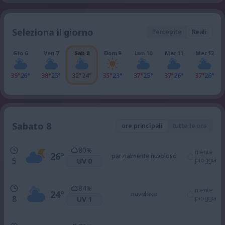
Seleziona il giorno
Percepite
Reali
Gio 6
Ven 7
Sab 8
Dom 9
Lun 10
Mar 11
Mer 12
39°
26°
38°
25°
32°
24°
35°
23°
37°
25°
37°
26°
37°
26°
Sabato 8
ore principali
tutte le ore
80
%
niente
26
°
parzialmente nuvoloso
5
pioggia
UV 0
84
%
niente
24
°
nuvoloso
8
pioggia
UV 1