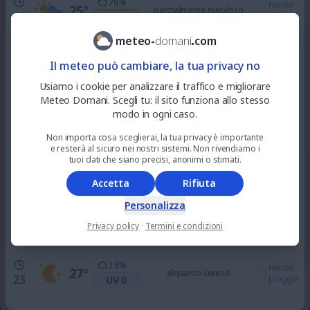
76
%
niente
25
°
parzialmente nuvoloso
10
pioggia
UV 3
meteo
-
domani
.
com
82
%
niente
28
°
parzialmente nuvoloso
Il meteo può cambiare, la tua privacy no
12
pioggia
UV 6
Usiamo i cookie per analizzare il traffico e migliorare
Meteo Domani. Scegli tu: il sito funziona allo stesso
57
%
niente
modo in ogni caso.
32
°
parzialmente nuvoloso
15
pioggia
UV 7
Non importa cosa sceglierai, la tua privacy è importante
e resterà al sicuro nei nostri sistemi. Non rivendiamo i
76
tuoi dati che siano precisi, anonimi o stimati.
%
niente
32
°
parzialmente nuvoloso
18
pioggia
UV 3
Accetta
Rifiuta
Personalizza
34
%
niente
29
°
alquanto sereno
21
Privacy policy
·
Termini e condizioni
pioggia
UV 0
13
%
niente
27
°
alquanto sereno
23
pioggia
UV 0