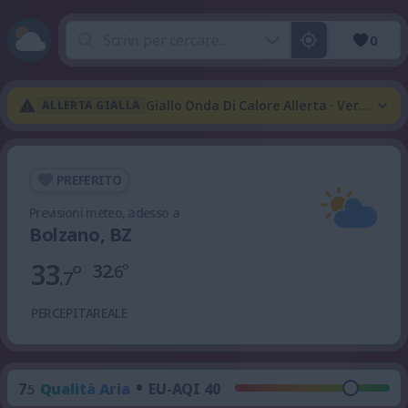
0
Giallo Onda Di Calore Allerta · Verde Tem
ALLERTA GIALLA
PREFERITO
Previsioni meteo, adesso a
Bolzano, BZ
33
°
32
°
.6
.7
PERCEPITA
REALE
•
7
Qualità Aria
EU-AQI 40
.5