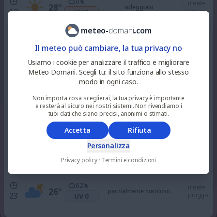
0
%
niente
28
°
soleggiato
10
pioggia
UV 3
meteo
-
domani
.
com
11
%
niente
32
°
alquanto soleggiato
Il meteo può cambiare, la tua privacy no
12
pioggia
UV 6
Usiamo i cookie per analizzare il traffico e migliorare
Meteo Domani. Scegli tu: il sito funziona allo stesso
33
%
niente
35
°
nuvoloso
modo in ogni caso.
15
pioggia
UV 6
Non importa cosa sceglierai, la tua privacy è importante
e resterà al sicuro nei nostri sistemi. Non rivendiamo i
100
%
0.1
mm
tuoi dati che siano precisi, anonimi o stimati.
33
°
nuvoloso
18
UV 3
1
%
Accetta
Rifiuta
Personalizza
87
%
niente
29
°
parzialmente nuvoloso
21
pioggia
UV 0
Privacy policy
·
Termini e condizioni
62
%
niente
26
°
parzialmente nuvoloso
23
pioggia
UV 0