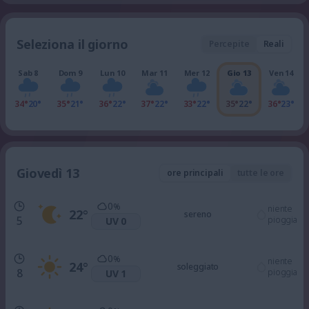
Seleziona il giorno
Percepite
Reali
Sab 8
Dom 9
Lun 10
Mar 11
Mer 12
Gio 13
Ven 14
34°
20°
35°
21°
36°
22°
37°
22°
33°
22°
35°
22°
36°
23°
Giovedì 13
ore principali
tutte le ore
0
%
niente
22
°
sereno
5
pioggia
UV 0
0
%
niente
24
°
soleggiato
8
pioggia
UV 1