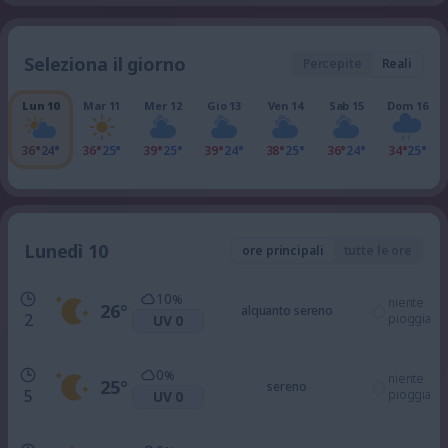
Seleziona il giorno
Percepite
Reali
Lun 10
Mar 11
Mer 12
Gio 13
Ven 14
Sab 15
Dom 16
36°
24°
36°
25°
39°
25°
39°
24°
38°
25°
36°
24°
34°
25°
Lunedì 10
ore principali
tutte le ore
10
%
niente
26
°
alquanto sereno
2
pioggia
UV 0
0
%
niente
25
°
sereno
5
pioggia
UV 0