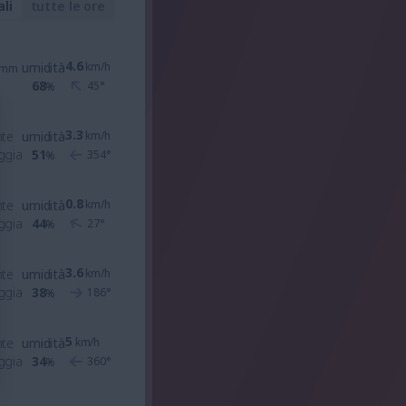
ali
tutte le ore
4.6
umidità
km/h
mm
68
45
°
%
3.3
nte
umidità
km/h
ggia
51
354
°
%
0.8
nte
umidità
km/h
ggia
44
27
°
%
3.6
nte
umidità
km/h
ggia
38
186
°
%
5
nte
umidità
km/h
ggia
34
360
°
%