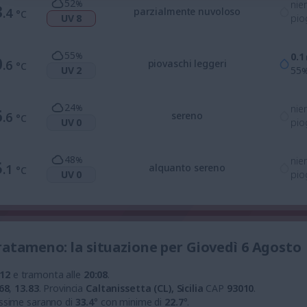
52
%
nie
3
.4
parzialmente nuvoloso
°C
UV 8
pio
55
%
0.1
0
.6
piovaschi leggeri
°C
UV 2
55
24
%
nie
6
.6
sereno
°C
UV 0
pio
48
%
nie
5
.1
alquanto sereno
°C
UV 0
pio
ratameno: la situazione per Giovedì 6 Agosto
:12
e tramonta alle
20:08
.
68
,
13.83
.
Provincia
Caltanissetta (CL), Sicilia
CAP
93010
.
ssime saranno di
33.4
° con minime di
22.7
°.