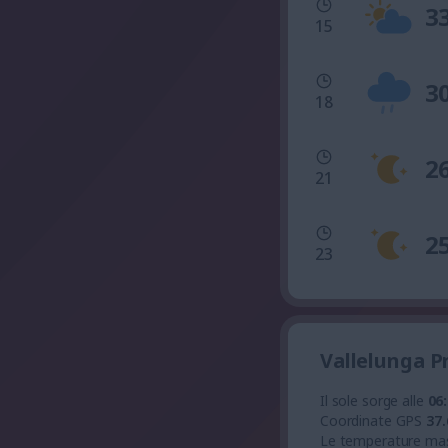
3
15
3
18
2
21
2
23
Vallelunga P
Il sole sorge alle
06
Coordinate GPS
37.
Le temperature ma