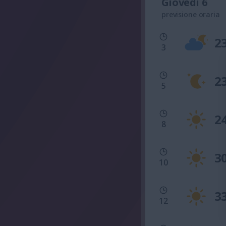
Giovedì 6
previsione oraria
2
3
2
5
2
8
3
10
3
12