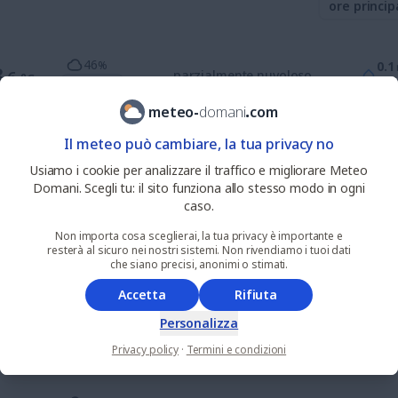
ore princip
46
%
0.1
3
.6
parzialmente nuvoloso
°C
UV 0
3
%
meteo
-
domani
.
com
33
%
nie
3
Il meteo può cambiare, la tua privacy no
.3
alquanto sereno
°C
UV 0
pio
Usiamo i cookie per analizzare il traffico e migliorare Meteo
Domani. Scegli tu: il sito funziona allo stesso modo in ogni
0
%
nie
4
caso.
.9
soleggiato
°C
UV 1
pio
Non importa cosa sceglierai, la tua privacy è importante e
resterà al sicuro nei nostri sistemi. Non rivendiamo i tuoi dati
che siano precisi, anonimi o stimati.
0
%
nie
0
.4
soleggiato
°C
UV 4
pio
Accetta
Rifiuta
Personalizza
9
%
nie
3
.1
soleggiato
°C
Privacy policy
·
Termini e condizioni
UV 7
pio