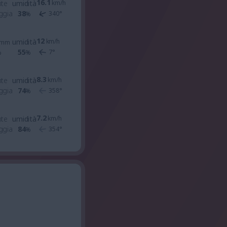
16.1
nte
umidità
km/h
ggia
38
340
°
%
12
umidità
km/h
mm
55
7
°
%
%
8.3
nte
umidità
km/h
ggia
74
358
°
%
7.2
nte
umidità
km/h
ggia
84
354
°
%