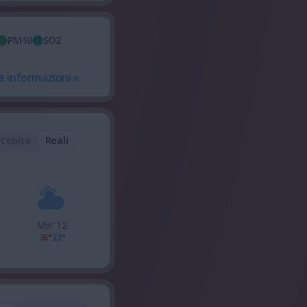
PM10
SO2
e informazioni «
rcepite
Reali
Mer 12
36°
23°