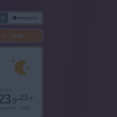
0
PREFERITI
ta — Sicilia
RE 02:46
23
23
.4
°
.9
°
REALE
ERCEPITA