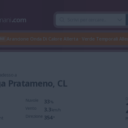
mani
.
com
Arancione Onda Di Calore Allerta · Verde Temporali Aller
ONE
 adesso a
ga Pratameno, CL
O
Nuvole
33
%
Vento
3.3
km/h
Direzione
354
mt
°
P