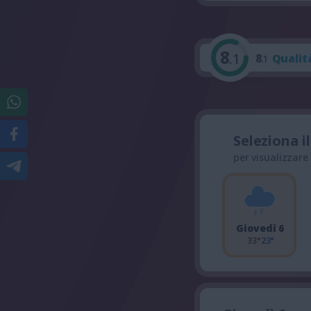
8
.1
8
Qualit
.1
Seleziona i
per visualizzare
Giovedì 6
33°
23°