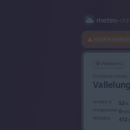
meteo
-
do
ALLERTA ARANCI
PREFERITO
Previsioni meteo,
Vallelun
Umidità al
52
%
Precipitazioni
0
mm
Altitudine
472