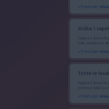
» Premi per
visu
Sicilia: i ca
Esplora il clima e l
sulle condizioni e a
» Premi per
visu
Tutte le loca
Esplora il clima e le
interesse nella tua 
» Premi per
visu