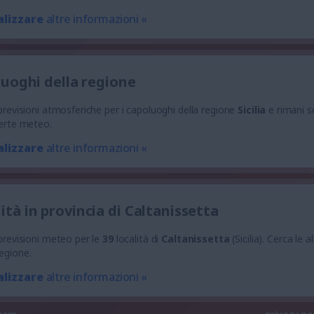
alizzare
altre informazioni «
poluoghi della regione
e previsioni atmosferiche per i capoluoghi della regione
Sicilia
e rimani 
llerte meteo.
alizzare
altre informazioni «
lità in provincia di Caltanissetta
 previsioni meteo per le
39
località di
Caltanissetta
(Sicilia). Cerca le a
regione.
alizzare
altre informazioni «