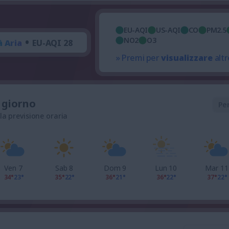
EU-AQI
US-AQI
CO
PM2.5
•
NO2
O3
à Aria
EU-AQI 28
» Premi per
visualizzare
altr
l giorno
Pe
 la previsione oraria
Ven 7
Sab 8
Dom 9
Lun 10
Mar 11
34°
23°
35°
22°
36°
21°
36°
22°
37°
22°