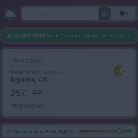
0
Verde Temporali Allerta · Verde Onda Di 
ALLERTA VERDE
PREFERITO
Previsioni meteo, adesso a
Arguello, CN
25
°
23
°
.6
.8
PERCEPITA
REALE
•
7
Qualità Aria
EU-AQI 37
.6