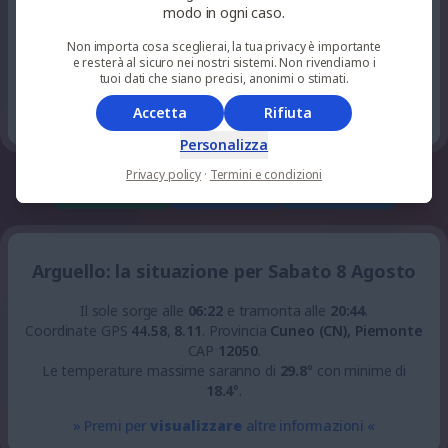
0
%
niente
modo in ogni caso.
24
°
sereno
22
pioggia
UV 0
Non importa cosa sceglierai, la tua privacy è importante
e resterà al sicuro nei nostri sistemi. Non rivendiamo i
0
tuoi dati che siano precisi, anonimi o stimati.
%
niente
24
°
sereno
23
pioggia
UV 0
Accetta
Rifiuta
Personalizza
Privacy policy
·
Termini e condizioni
whatsapp
facebook
telegram
Arguello: la situazione per Sabato 8 Agosto
Il sole sorge alle
06:22
e tramonta alle
20:44
.
Coordinate GPS
44.58
,
8.11
.
Provincia
Cuneo (CN), Piemonte
CAP
12050
.
Le temperature massime saranno di
29.8
° con minime di
18.4
°.
» Premi per
visualizzare
altre informazioni «