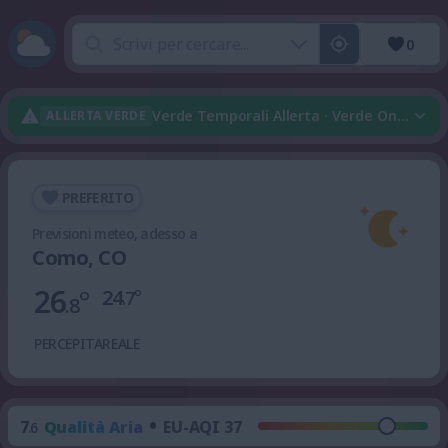
0
Verde Temporali Allerta · Verde Onda Di 
ALLERTA VERDE
PREFERITO
Previsioni meteo, adesso a
Como, CO
26
°
24
°
.7
.8
PERCEPITA
REALE
•
7
Qualità Aria
EU-AQI 37
.6