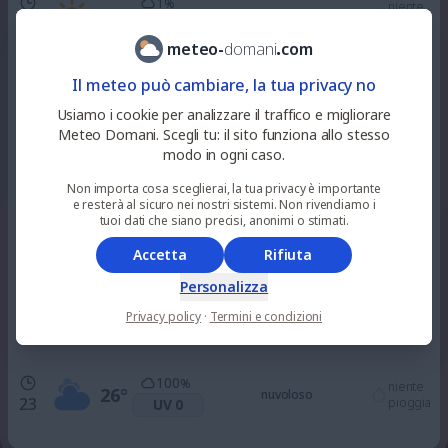
1
%
niente
30
°
soleggiato
10
pioggia
UV 3
meteo
-
domani
.
com
33
%
Il meteo può cambiare, la tua privacy no
niente
33
°
nuvoloso
12
pioggia
UV 6
Usiamo i cookie per analizzare il traffico e migliorare
Meteo Domani. Scegli tu: il sito funziona allo stesso
modo in ogni caso.
99
%
niente
35
°
nuvoloso
15
pioggia
UV 6
Non importa cosa sceglierai, la tua privacy è importante
e resterà al sicuro nei nostri sistemi. Non rivendiamo i
tuoi dati che siano precisi, anonimi o stimati.
100
%
niente
33
°
nuvoloso
18
pioggia
UV 3
Accetta
Rifiuta
Personalizza
100
%
niente
28
°
Privacy policy
·
Termini e condizioni
nuvoloso
21
pioggia
UV 0
100
%
niente
26
°
nuvoloso
23
pioggia
UV 0