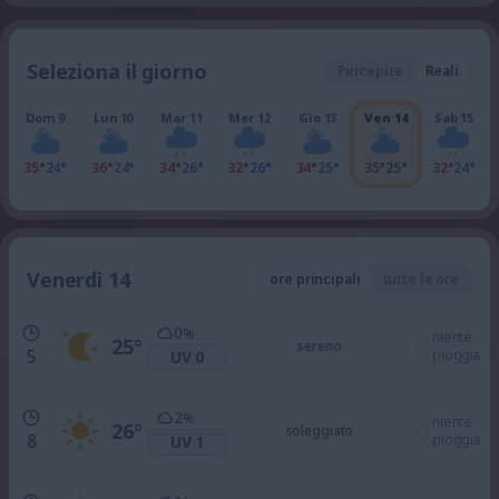
Seleziona il giorno
Percepite
Reali
Dom 9
Lun 10
Mar 11
Mer 12
Gio 13
Ven 14
Sab 15
35°
24°
36°
24°
34°
26°
32°
26°
34°
25°
35°
25°
32°
24°
Venerdì 14
ore principali
tutte le ore
0
%
niente
25
°
sereno
5
pioggia
UV 0
2
%
niente
26
°
soleggiato
8
pioggia
UV 1