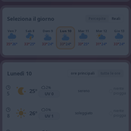
Seleziona il giorno
Percepite
Reali
Ven 7
Sab 8
Dom 9
Lun 10
Mar 11
Mer 12
Gio 13
35°
26°
33°
25°
33°
24°
33°
24°
33°
25°
31°
24°
33°
24°
Lunedì 10
ore principali
tutte le ore
2
%
niente
25
°
sereno
5
pioggia
UV 0
0
%
niente
26
°
soleggiato
8
pioggia
UV 1