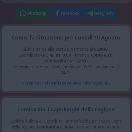
whatsapp
facebook
telegram
Como: la situazione per Lunedì 10 Agosto
Il sole sorge alle
06:17
e tramonta alle
20:40
.
Coordinate GPS
45.81
,
9.09
.
Provincia
Como (CO),
Lombardia
CAP
22100
.
Le temperature massime saranno di
33.3
° con minime di
24.3
°.
» Premi per
visualizzare
altre informazioni «
Lombardia: i capoluoghi della regione
Esplora il clima e le previsioni atmosferiche per i capoluoghi
della regione
Lombardia
e rimani sempre informato sulle