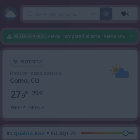
0
Verde Temporali Allerta · Verde Onda Di 
ALLERTA VERDE
PREFERITO
Previsioni meteo, adesso a
Como, CO
27
°
25
°
.9
.9
PERCEPITA
REALE
•
8
Qualità Aria
EU-AQI 23
.5