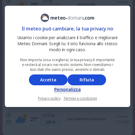
0
%
niente
29
°
soleggiato
10
pioggia
UV 3
meteo
-
domani
.
com
33
%
0.1
mm
32
°
nuvoloso
Il meteo può cambiare, la tua privacy no
12
UV 6
23
%
Usiamo i cookie per analizzare il traffico e migliorare
Meteo Domani. Scegli tu: il sito funziona allo stesso
100
%
niente
modo in ogni caso.
33
°
nuvoloso
15
pioggia
UV 6
Non importa cosa sceglierai, la tua privacy è importante
e resterà al sicuro nei nostri sistemi. Non rivendiamo i
100
tuoi dati che siano precisi, anonimi o stimati.
%
niente
33
°
nuvoloso
18
pioggia
UV 3
Accetta
Rifiuta
Personalizza
85
%
niente
30
°
parzialmente nuvoloso
21
Privacy policy
·
Termini e condizioni
pioggia
UV 0
55
%
niente
27
°
parzialmente nuvoloso
23
pioggia
UV 0