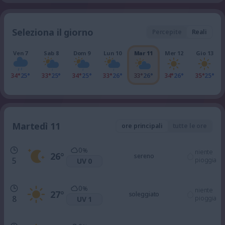
Seleziona il giorno
Percepite
Reali
Ven 7
Sab 8
Dom 9
Lun 10
Mar 11
Mer 12
Gio 13
34°
25°
33°
25°
34°
25°
33°
26°
33°
26°
34°
26°
35°
25°
Martedì 11
ore principali
tutte le ore
0
%
niente
26
°
sereno
5
pioggia
UV 0
0
%
niente
27
°
soleggiato
8
pioggia
UV 1