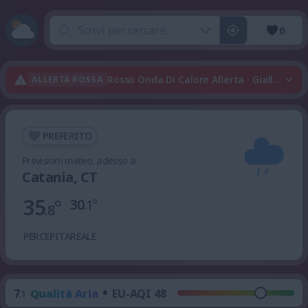
0
Rosso Onda Di Calore Allerta · Giallo Tempo
ALLERTA ROSSA
PREFERITO
Previsioni meteo, adesso a
Catania, CT
35
°
30
°
.1
.8
PERCEPITA
REALE
•
7
Qualità Aria
EU-AQI 48
.1