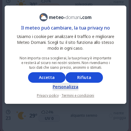
0
%
niente
30
°
soleggiato
10
pioggia
UV 4
meteo
-
domani
.
com
4
%
niente
33
°
parzialmente nuvoloso
Il meteo può cambiare, la tua privacy no
12
pioggia
UV 7
Usiamo i cookie per analizzare il traffico e migliorare
Meteo Domani. Scegli tu: il sito funziona allo stesso
22
%
niente
modo in ogni caso.
33
°
parzialmente nuvoloso
15
pioggia
UV 7
Non importa cosa sceglierai, la tua privacy è importante
e resterà al sicuro nei nostri sistemi. Non rivendiamo i
49
tuoi dati che siano precisi, anonimi o stimati.
%
niente
31
°
parzialmente nuvoloso
18
pioggia
UV 3
Accetta
Rifiuta
Personalizza
50
%
niente
30
°
alquanto sereno
21
Privacy policy
·
Termini e condizioni
pioggia
UV 0
24
%
niente
29
°
alquanto sereno
23
pioggia
UV 0