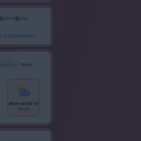
PM10
SO2
e informazioni «
rcepite
Reali
Mercoledì 12
35°
28°