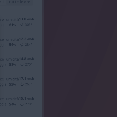
ali
tutte le ore
13.8
nte
umidità
km/h
ggia
61
303
°
%
12.2
nte
umidità
km/h
ggia
59
284
°
%
14.8
nte
umidità
km/h
ggia
58
270
°
%
17.1
nte
umidità
km/h
ggia
55
263
°
%
15.1
nte
umidità
km/h
ggia
54
270
°
%