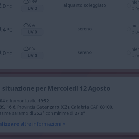
23
%
nie
2
.0
alquanto soleggiato
°C
UV 2
pio
8
%
nie
9
.4
sereno
°C
UV 0
pio
0
%
nie
9
.0
sereno
°C
UV 0
pio
a situazione per Mercoledì 12 Agosto
:04
e tramonta alle
19:52
.
89
,
16.6
.
Provincia
Catanzaro (CZ), Calabria
CAP
88100
.
ssime saranno di
35.3
° con minime di
27.9
°.
alizzare
altre informazioni «