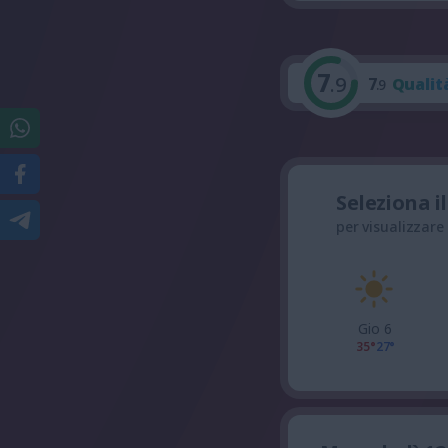
7
.9
7
Qualit
.9
Seleziona i
per visualizzare
Gio 6
35°
27°