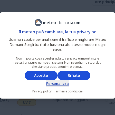
ore princip
0
%
nie
7
.9
sereno
meteo
-
domani
.
com
°C
UV 0
pio
Il meteo può cambiare, la tua privacy no
0
%
nie
Usiamo i cookie per analizzare il traffico e migliorare Meteo
9
.6
soleggiato
°C
UV 1
pio
Domani. Scegli tu: il sito funziona allo stesso modo in ogni
caso.
4
%
nie
Non importa cosa sceglierai, la tua privacy è importante e
2
.1
soleggiato
°C
resterà al sicuro nei nostri sistemi. Non rivendiamo i tuoi dati
UV 5
pio
che siano precisi, anonimi o stimati.
Accetta
Rifiuta
27
%
nie
4
.2
parzialmente nuvoloso
°C
UV 7
pio
Personalizza
Privacy policy
·
Termini e condizioni
56
%
nie
4
.9
alquanto soleggiato
°C
UV 7
pio