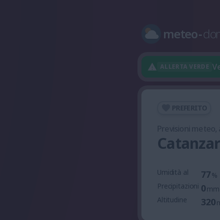
meteo
-
do
Ve
ALLERTA VERDE
PREFERITO
Previsioni meteo,
Catanzar
Umidità al
77
%
Precipitazioni
0
mm
Altitudine
320