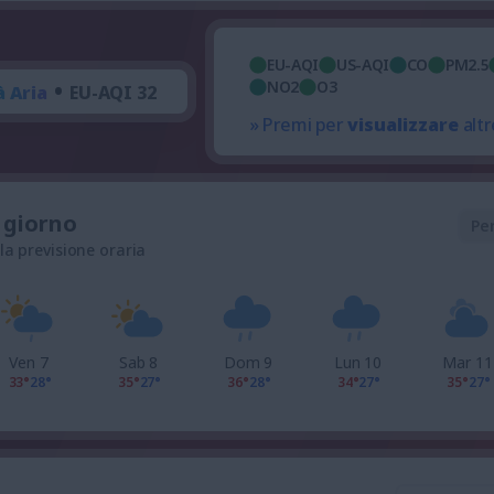
EU-AQI
US-AQI
CO
PM2.5
•
NO2
O3
à Aria
EU-AQI 32
» Premi per
visualizzare
altr
l giorno
Pe
 la previsione oraria
Ven 7
Sab 8
Dom 9
Lun 10
Mar 11
33°
28°
35°
27°
36°
28°
34°
27°
35°
27°