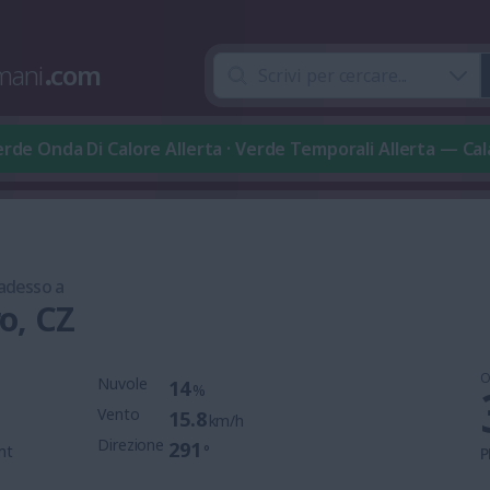
mani
.
com
rde Onda Di Calore Allerta · Verde Temporali Allerta — Cal
 adesso a
o, CZ
O
Nuvole
14
%
Vento
15.8
km/h
Direzione
291
mt
°
P