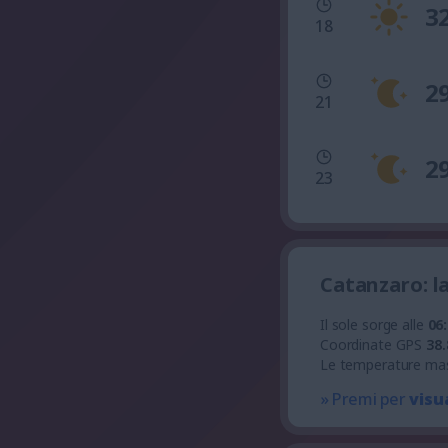
3
18
2
21
2
23
Catanzaro: l
Il sole sorge alle
06
Coordinate GPS
38.
Le temperature ma
» Premi per
visu