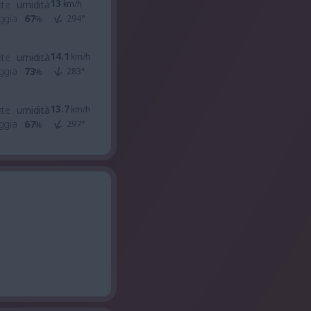
13
nte
umidità
km/h
ggia
67
294
°
%
14.1
nte
umidità
km/h
ggia
73
283
°
%
13.7
nte
umidità
km/h
ggia
67
297
°
%