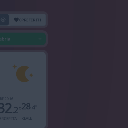
0
PREFERITI
abria
RE 20:16
32
28
.4
°
.2
°
REALE
ERCEPITA