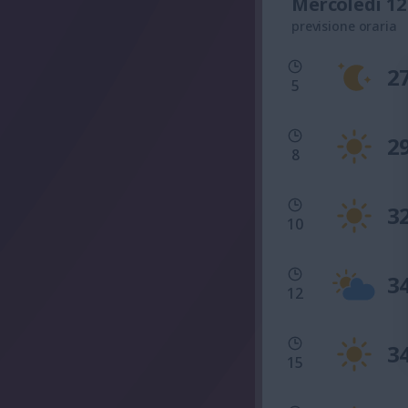
Mercoledì 12
previsione oraria
2
5
2
8
3
10
3
12
3
15