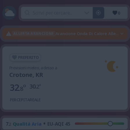
0
Arancione Onda Di Calore Allerta · V
ALLERTA ARANCIONE
PREFERITO
Previsioni meteo, adesso a
Crotone, KR
32
°
30
°
.2
.8
PERCEPITA
REALE
•
7
Qualità Aria
EU-AQI 45
.2