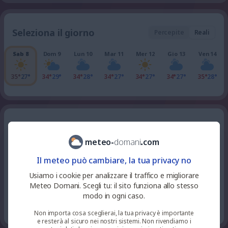
Seleziona il giorno
Percepite
Reali
Sab 8
Dom 9
Lun 10
Mar 11
Mer 12
Gio 13
Ven 14
35°
27°
34°
29°
34°
28°
34°
27°
34°
27°
34°
27°
35°
28°
tutte le ore della giornata
Sabato 8
meteo
-
domani
.
com
0
%
niente
32
°
sereno
Il meteo può cambiare, la tua privacy no
22
pioggia
UV 0
Usiamo i cookie per analizzare il traffico e migliorare
Meteo Domani. Scegli tu: il sito funziona allo stesso
0
%
niente
modo in ogni caso.
31
°
sereno
23
pioggia
UV 0
Non importa cosa sceglierai, la tua privacy è importante
e resterà al sicuro nei nostri sistemi. Non rivendiamo i