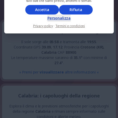
tuoi dati che siano precisi, anonimi o stimati.
Accetta
Rifiuta
whatsapp
facebook
telegram
Personalizza
Privacy policy
·
Termini e condizioni
Crotone: la situazione per Sabato 8 Agosto
Il sole sorge alle
05:58
e tramonta alle
19:55
.
Coordinate GPS
39.09
,
17.12
.
Provincia
Crotone (KR),
Calabria
CAP
88900
.
Le temperature massime saranno di
35.1
° con minime di
27.4
°.
» Premi per
visualizzare
altre informazioni «
Calabria: i capoluoghi della regione
Esplora il clima e le previsioni atmosferiche per i capoluoghi
della regione
Calabria
e rimani sempre informato sulle
condizioni e allerte meteo.