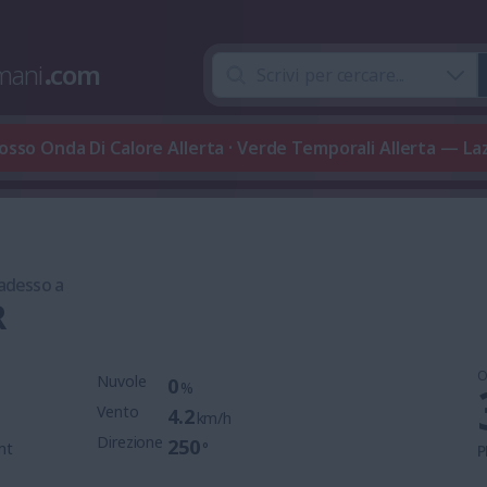
mani
.
com
osso Onda Di Calore Allerta · Verde Temporali Allerta — La
 adesso a
R
O
Nuvole
0
%
Vento
4.2
km/h
Direzione
250
mt
°
P