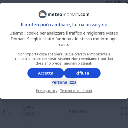
ore princip
meteo
-
domani
.
com
0
%
nie
4
Il meteo può cambiare, la tua privacy no
.6
soleggiato
°C
UV 1
pio
Usiamo i cookie per analizzare il traffico e migliorare Meteo
Domani. Scegli tu: il sito funziona allo stesso modo in ogni
0
%
nie
9
caso.
.6
soleggiato
°C
UV 4
pio
Non importa cosa sceglierai, la tua privacy è importante e
resterà al sicuro nei nostri sistemi. Non rivendiamo i tuoi dati
che siano precisi, anonimi o stimati.
0
%
nie
3
.1
soleggiato
°C
UV 7
pio
Accetta
Rifiuta
Personalizza
35
%
nie
5
.4
alquanto soleggiato
°C
Privacy policy
·
Termini e condizioni
UV 7
pio
95
%
nie
1
.7
nuvoloso
°C
UV 2
pio