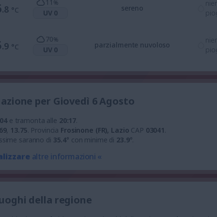
11
%
nie
6
.8
sereno
°C
UV 0
pio
70
%
nie
5
.9
parzialmente nuvoloso
°C
UV 0
pio
tuazione per Giovedì 6 Agosto
:04
e tramonta alle
20:17
.
69
,
13.75
.
Provincia
Frosinone (FR), Lazio
CAP
03041
.
ssime saranno di
35.4
° con minime di
23.9
°.
alizzare
altre informazioni «
luoghi della regione