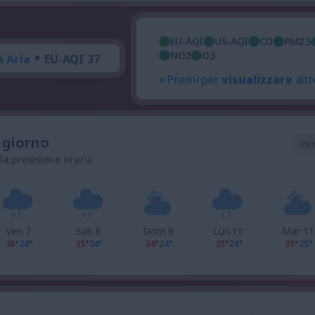
EU-AQI
US-AQI
CO
PM2.5
•
NO2
O3
à Aria
EU-AQI 37
» Premi per
visualizzare
altr
l giorno
Pe
 la previsione oraria
Ven 7
Sab 8
Dom 9
Lun 10
Mar 11
36°
24°
35°
24°
34°
24°
35°
24°
35°
25°