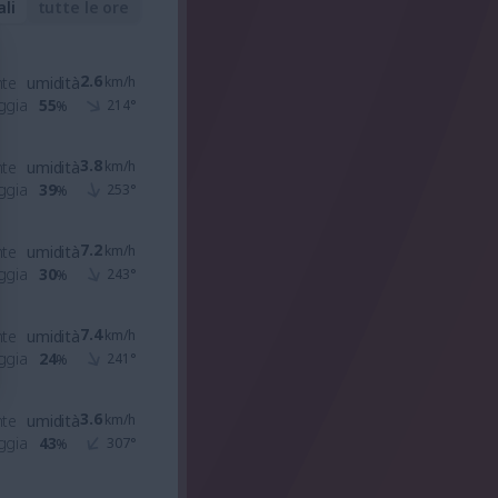
ali
tutte le ore
2.6
nte
umidità
km/h
ggia
55
214
°
%
3.8
nte
umidità
km/h
ggia
39
253
°
%
7.2
nte
umidità
km/h
ggia
30
243
°
%
7.4
nte
umidità
km/h
ggia
24
241
°
%
3.6
nte
umidità
km/h
ggia
43
307
°
%