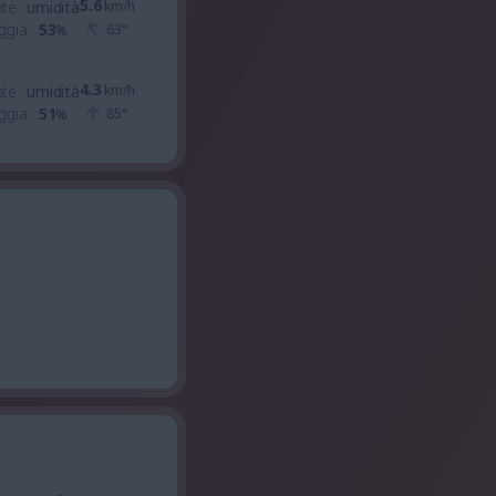
5.6
nte
umidità
km/h
ggia
53
63
°
%
4.3
nte
umidità
km/h
ggia
51
85
°
%