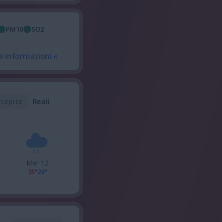
PM10
SO2
e informazioni «
rcepite
Reali
Mer 12
35°
26°