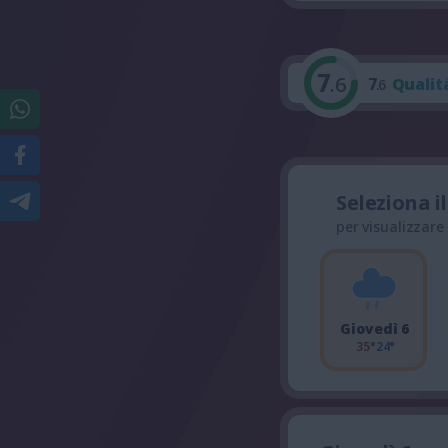
7
.6
7
Qualit
.6
Seleziona i
per visualizzare
Giovedì 6
35°
24°