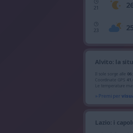
2
21
2
23
Alvito: la si
Il sole sorge alle
06
Coordinate GPS
41.
Le temperature ma
» Premi per
visu
Lazio: i capo