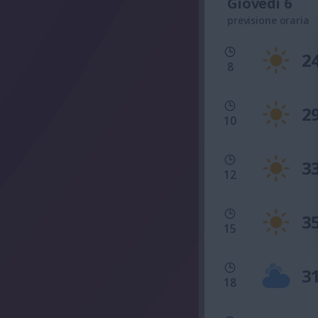
Giovedì 6
previsione oraria
2
8
2
10
3
12
3
15
3
18