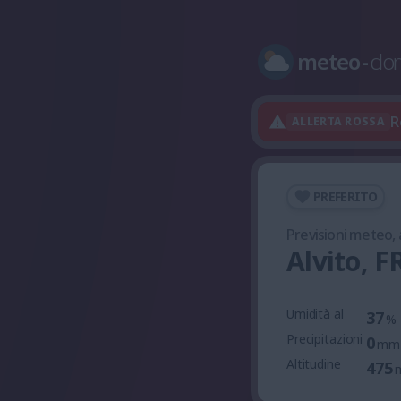
meteo
-
do
R
ALLERTA ROSSA
PREFERITO
Previsioni meteo,
Alvito, F
Umidità al
37
%
Precipitazioni
0
mm
Altitudine
475