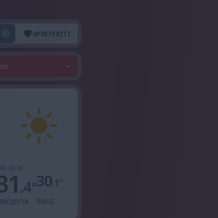
0
PREFERITI
zio
RE 08:16
31
30
.1
°
.4
°
REALE
ERCEPITA