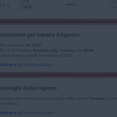
0
%
nie
8
.5
sereno
°C
UV 0
pio
 situazione per Sabato 8 Agosto
:14
e tramonta alle
20:27
.
77
,
11.11
.
Provincia
Grosseto (GR), Toscana
CAP
58100
.
ssime saranno di
36.4
° con minime di
22.2
°.
alizzare
altre informazioni «
apoluoghi della regione
e previsioni atmosferiche per i capoluoghi della regione
Toscana
e rima
llerte meteo.
alizzare
altre informazioni «