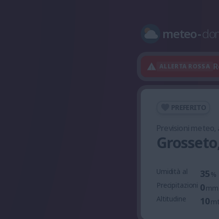
meteo
-
do
R
ALLERTA ROSSA
PREFERITO
Previsioni meteo,
Grosseto
Umidità al
35
%
Precipitazioni
0
mm
Altitudine
10
m