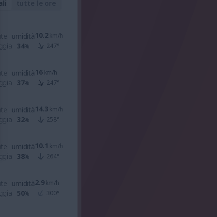
ali
tutte le ore
10.2
nte
umidità
km/h
ggia
34
247
°
%
16
nte
umidità
km/h
ggia
37
247
°
%
14.3
nte
umidità
km/h
ggia
32
258
°
%
10.1
nte
umidità
km/h
ggia
38
264
°
%
2.9
nte
umidità
km/h
ggia
50
300
°
%