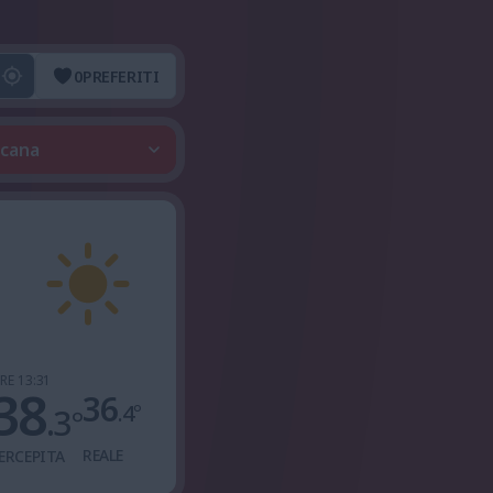
0
PREFERITI
scana
RE 13:31
38
36
.4
°
.3
°
REALE
ERCEPITA