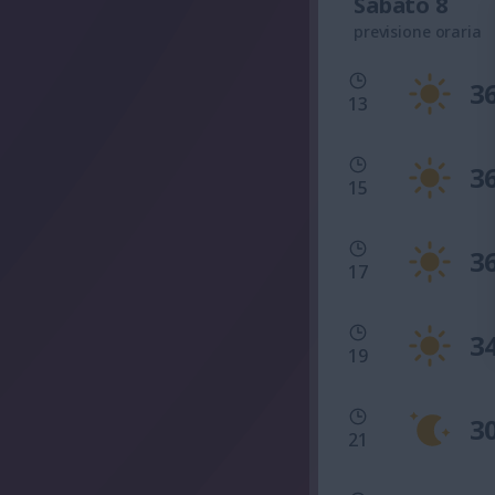
Sabato 8
previsione oraria
3
13
3
15
3
17
3
19
3
21