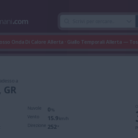
mani
.
com
osso Onda Di Calore Allerta · Giallo Temporali Allerta — To
 adesso a
, GR
O
Nuvole
0
%
Vento
15.9
km/h
Direzione
252
t
°
P