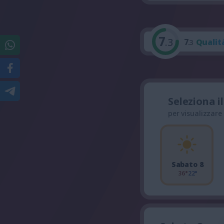
7
.3
7
Qualit
.3
Seleziona i
per visualizzare
Sabato 8
36°
22°