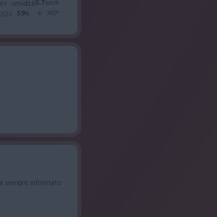
0.7
nte
umidità
km/h
ggia
59
360
°
%
ni sempre informato