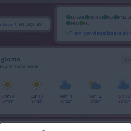
EU-AQI
US-AQI
CO
PM2.5
•
NO2
O3
à Aria
EU-AQI 43
» Premi per
visualizzare
altr
l giorno
Pe
 la previsione oraria
Dom 9
Lun 10
Mar 11
Mer 12
Gio 13
37°
24°
37°
22°
39°
22°
40°
25°
39°
26°