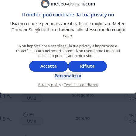
ore princip
meteo
-
domani
.
com
Il meteo può cambiare, la tua privacy no
0
%
nie
Usiamo i cookie per analizzare il traffico e migliorare Meteo
6
.4
soleggiato
°C
UV 7
pio
Domani. Scegli tu: il sito funziona allo stesso modo in ogni
caso.
0
%
nie
Non importa cosa sceglierai, la tua privacy è importante e
6
.4
soleggiato
°C
resterà al sicuro nei nostri sistemi. Non rivendiamo i tuoi dati
UV 7
pio
che siano precisi, anonimi o stimati.
Accetta
Rifiuta
0
%
nie
6
.1
soleggiato
°C
UV 5
pio
Personalizza
Privacy policy
·
Termini e condizioni
0
%
nie
4
.1
soleggiato
°C
UV 2
pio
0
%
nie
0
.9
sereno
°C
UV 0
pio