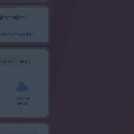
PM10
SO2
e informazioni «
rcepite
Reali
Ven 14
39°
24°