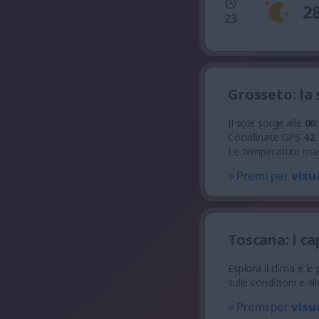
2
23
Grosseto: la
Il sole sorge alle
06
Coordinate GPS
42.
Le temperature ma
» Premi per
visu
Toscana: i c
Esplora il clima e l
sulle condizioni e a
» Premi per
visu