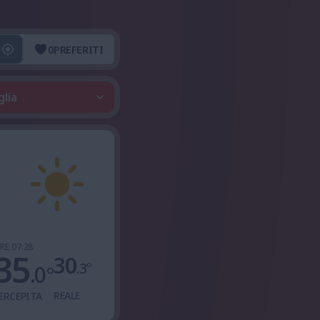
0
PREFERITI
glia
RE 07:28
35
30
.3
°
.0
°
REALE
ERCEPITA