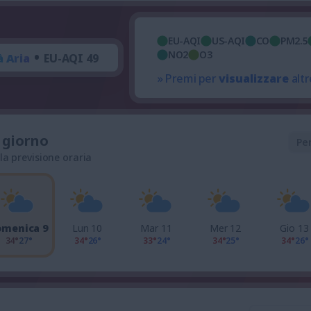
EU-AQI
US-AQI
CO
PM2.5
•
NO2
O3
à Aria
EU-AQI 49
» Premi per
visualizzare
altr
l giorno
Pe
 la previsione oraria
omenica 9
Lun 10
Mar 11
Mer 12
Gio 13
34°
27°
34°
26°
33°
24°
34°
25°
34°
26°