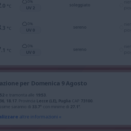
0
%
nie
2
.0
soleggiato
°C
UV 2
pio
0
%
nie
8
.3
sereno
°C
UV 0
pio
0
%
nie
7
.1
sereno
°C
UV 0
pio
tuazione per Domenica 9 Agosto
:52
e tramonta alle
19:53
.
36
,
18.17
.
Provincia
Lecce (LE), Puglia
CAP
73100
.
ssime saranno di
33.7
° con minime di
27.1
°.
alizzare
altre informazioni «