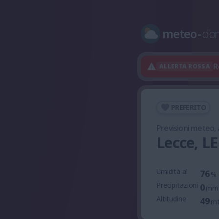
meteo
-
do
R
ALLERTA ROSSA
PREFERITO
Previsioni meteo,
Lecce, LE
Umidità al
76
%
Precipitazioni
0
mm
Altitudine
49
m