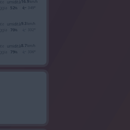
16.9
nte
umidità
km/h
ggia
52
349
°
%
9.3
nte
umidità
km/h
ggia
70
332
°
%
8.7
nte
umidità
km/h
ggia
79
336
°
%