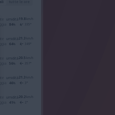
ali
tutte le ore
19.8
nte
umidità
km/h
ggia
84
335
°
%
21.3
nte
umidità
km/h
ggia
64
349
°
%
20.5
nte
umidità
km/h
ggia
56
357
°
%
21.3
nte
umidità
km/h
ggia
46
3
°
%
20.2
nte
umidità
km/h
ggia
41
2
°
%