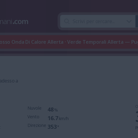
mani
.
com
osso Onda Di Calore Allerta · Verde Temporali Allerta — Pu
 adesso a
O
Nuvole
48
%
Vento
16.7
km/h
Direzione
353
t
°
P