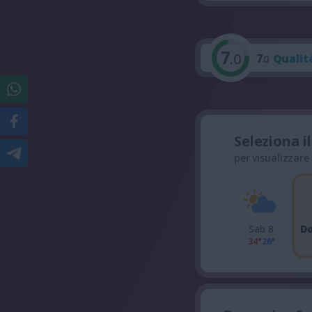
7
.0
7
Qualit
.0
Seleziona i
per visualizzare
Sab 8
D
34°
26°