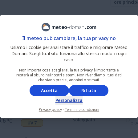
ore princip
25
%
nie
8
.2
alquanto sereno
meteo
-
domani
.
com
°C
UV 0
pio
Il meteo può cambiare, la tua privacy no
7
%
nie
Usiamo i cookie per analizzare il traffico e migliorare Meteo
0
.1
alquanto soleggiato
°C
UV 1
pio
Domani. Scegli tu: il sito funziona allo stesso modo in ogni
caso.
0
%
nie
Non importa cosa sceglierai, la tua privacy è importante e
1
.8
soleggiato
°C
resterà al sicuro nei nostri sistemi. Non rivendiamo i tuoi dati
UV 5
pio
che siano precisi, anonimi o stimati.
Accetta
Rifiuta
0
%
nie
3
.0
soleggiato
°C
UV 7
pio
Personalizza
Privacy policy
·
Termini e condizioni
0
%
nie
3
.6
soleggiato
°C
UV 7
pio