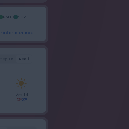
PM10
SO2
e informazioni «
rcepite
Reali
Ven 14
33°
27°