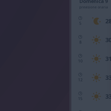
Domenica 9
previsione oraria
2
5
3
8
3
10
3
12
3
15