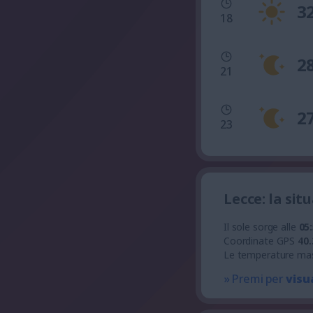
3
18
2
21
2
23
Lecce: la si
Il sole sorge alle
05
Coordinate GPS
40.
Le temperature ma
» Premi per
visu