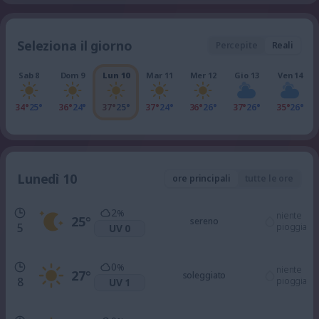
Seleziona il giorno
Percepite
Reali
Sab 8
Dom 9
Lun 10
Mar 11
Mer 12
Gio 13
Ven 14
34°
25°
36°
24°
37°
25°
37°
24°
36°
26°
37°
26°
35°
26°
Lunedì 10
ore principali
tutte le ore
2
%
niente
25
°
sereno
5
pioggia
UV 0
0
%
niente
27
°
soleggiato
8
pioggia
UV 1