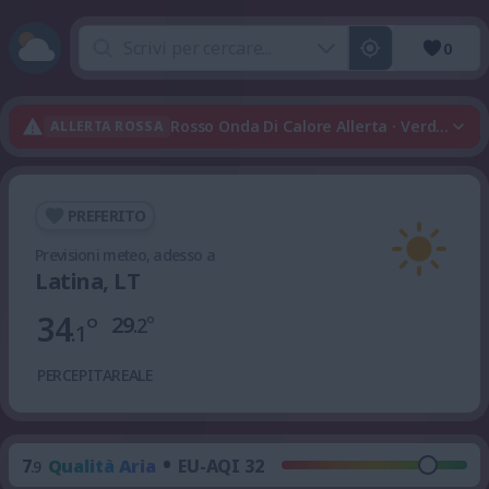
0
Rosso Onda Di Calore Allerta · Verde Temp
ALLERTA ROSSA
PREFERITO
Previsioni meteo, adesso a
Latina, LT
34
°
29
°
.2
.1
PERCEPITA
REALE
•
7
Qualità Aria
EU-AQI 32
.9