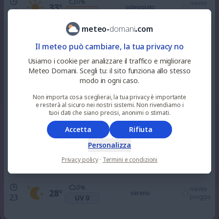
0
%
niente
33
°
soleggiato
10
pioggia
UV 4
meteo
-
domani
.
com
0
%
niente
36
°
soleggiato
Il meteo può cambiare, la tua privacy no
12
pioggia
UV 7
Usiamo i cookie per analizzare il traffico e migliorare
Meteo Domani. Scegli tu: il sito funziona allo stesso
8
%
niente
modo in ogni caso.
36
°
soleggiato
15
pioggia
UV 7
Non importa cosa sceglierai, la tua privacy è importante
e resterà al sicuro nei nostri sistemi. Non rivendiamo i
0
tuoi dati che siano precisi, anonimi o stimati.
%
niente
34
°
soleggiato
18
pioggia
UV 3
Accetta
Rifiuta
Personalizza
0
%
niente
30
°
sereno
21
Privacy policy
·
Termini e condizioni
pioggia
UV 0
0
%
niente
28
°
sereno
23
pioggia
UV 0