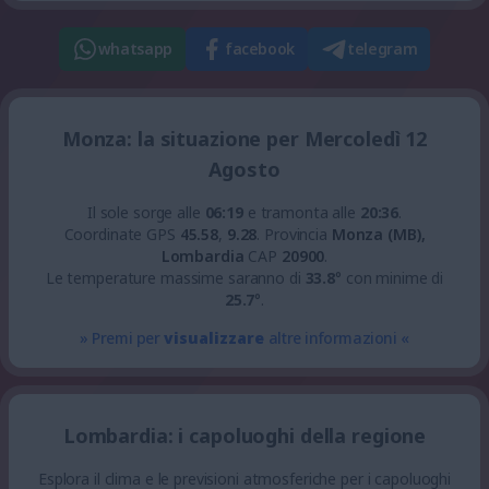
whatsapp
facebook
telegram
Monza: la situazione per Mercoledì 12
Agosto
Il sole sorge alle
06:19
e tramonta alle
20:36
.
Coordinate GPS
45.58
,
9.28
.
Provincia
Monza (MB),
Lombardia
CAP
20900
.
Le temperature massime saranno di
33.8
° con minime di
25.7
°.
» Premi per
visualizzare
altre informazioni «
Lombardia: i capoluoghi della regione
Esplora il clima e le previsioni atmosferiche per i capoluoghi