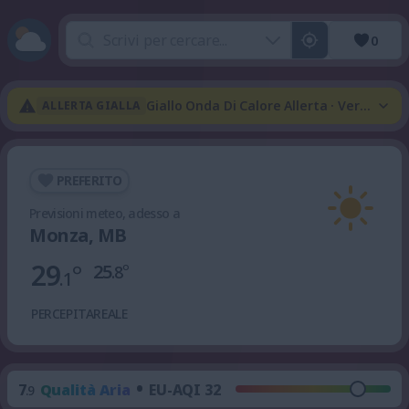
0
Giallo Onda Di Calore Allerta · Verde Te
ALLERTA GIALLA
PREFERITO
Previsioni meteo, adesso a
Monza, MB
29
°
25
°
.8
.1
PERCEPITA
REALE
•
7
Qualità Aria
EU-AQI 32
.9