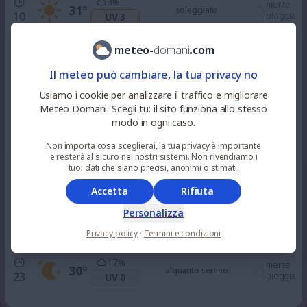
3
%
niente
31
°
soleggiato
10
pioggia
UV 3
meteo
-
domani
.
com
35
%
0.2
mm
33
°
nuvoloso
12
UV 5
30
%
Il meteo può cambiare, la tua privacy no
Usiamo i cookie per analizzare il traffico e migliorare
100
%
Meteo Domani. Scegli tu: il sito funziona allo stesso
niente
33
°
nuvoloso
15
pioggia
UV 6
modo in ogni caso.
Non importa cosa sceglierai, la tua privacy è importante
e resterà al sicuro nei nostri sistemi. Non rivendiamo i
100
%
niente
34
°
nuvoloso
tuoi dati che siano precisi, anonimi o stimati.
18
pioggia
UV 3
Accetta
Rifiuta
72
%
Personalizza
niente
32
°
alquanto sereno
21
pioggia
UV 0
Privacy policy
·
Termini e condizioni
17
%
niente
30
°
alquanto sereno
23
pioggia
UV 0