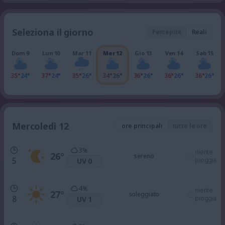
Seleziona il giorno
Percepite
Reali
Dom 9
Lun 10
Mar 11
Mer 12
Gio 13
Ven 14
Sab 15
35°
24°
37°
24°
35°
26°
34°
26°
36°
26°
36°
26°
36°
26°
Mercoledì 12
ore principali
tutte le ore
3
%
niente
26
°
sereno
5
pioggia
UV 0
4
%
niente
27
°
soleggiato
8
pioggia
UV 1