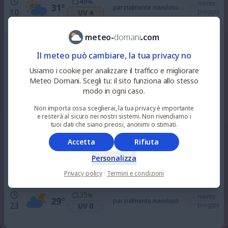
49
%
niente
31
°
parzialmente nuvoloso
10
pioggia
UV 4
meteo
-
domani
.
com
38
%
niente
32
°
parzialmente nuvoloso
12
pioggia
UV 7
Il meteo può cambiare, la tua privacy no
Usiamo i cookie per analizzare il traffico e migliorare
77
%
Meteo Domani. Scegli tu: il sito funziona allo stesso
niente
33
°
nuvoloso
15
pioggia
UV 7
modo in ogni caso.
Non importa cosa sceglierai, la tua privacy è importante
e resterà al sicuro nei nostri sistemi. Non rivendiamo i
18
%
niente
32
°
alquanto soleggiato
tuoi dati che siano precisi, anonimi o stimati.
18
pioggia
UV 3
Accetta
Rifiuta
35
%
Personalizza
niente
30
°
parzialmente nuvoloso
21
pioggia
UV 0
Privacy policy
·
Termini e condizioni
35
%
niente
29
°
parzialmente nuvoloso
23
pioggia
UV 0