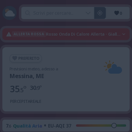
0
Rosso Onda Di Calore Allerta · Giallo Tempo
ALLERTA ROSSA
PREFERITO
Previsioni meteo, adesso a
Messina, ME
35
°
30
°
.9
.5
PERCEPITA
REALE
•
7
Qualità Aria
EU-AQI 37
.6