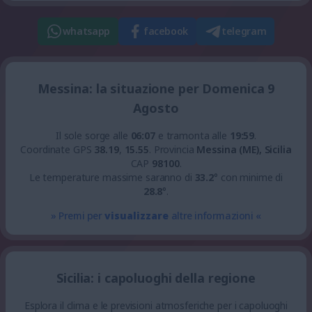
whatsapp
facebook
telegram
Messina: la situazione per Domenica 9
Agosto
Il sole sorge alle
06:07
e tramonta alle
19:59
.
Coordinate GPS
38.19
,
15.55
.
Provincia
Messina (ME), Sicilia
CAP
98100
.
Le temperature massime saranno di
33.2
° con minime di
28.8
°.
» Premi per
visualizzare
altre informazioni «
Sicilia: i capoluoghi della regione
Esplora il clima e le previsioni atmosferiche per i capoluoghi