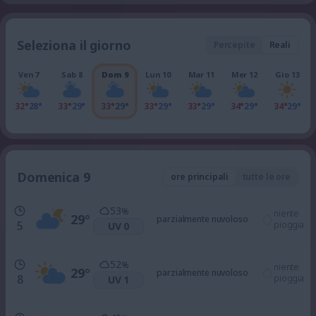
Seleziona il giorno
Percepite
Reali
Ven 7
Sab 8
Dom 9
Lun 10
Mar 11
Mer 12
Gio 13
32°
28°
33°
29°
33°
29°
33°
29°
33°
29°
34°
29°
34°
29°
Domenica 9
ore principali
tutte le ore
53
%
niente
29
°
parzialmente nuvoloso
5
pioggia
UV 0
52
%
niente
29
°
parzialmente nuvoloso
8
pioggia
UV 1