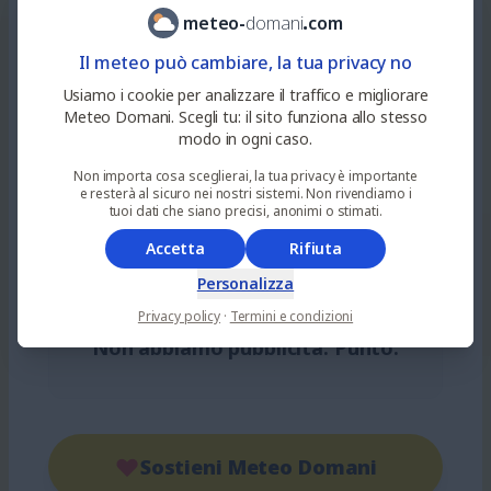
Pagina non trovata... o server fuso!
meteo
-
domani
.
com
Il meteo può cambiare, la tua privacy no
Usiamo i cookie per analizzare il traffico e migliorare
Dal 2024 offriamo previsioni meteo
Meteo Domani. Scegli tu: il sito funziona allo stesso
modo in ogni caso.
gratuite
. Siamo passati da poche
Non importa cosa sceglierai, la tua privacy è importante
migliaia a
milioni di visite mensili
. A
e resterà al sicuro nei nostri sistemi. Non rivendiamo i
volte, semplicemente, l'indirizzo è
tuoi dati che siano precisi, anonimi o stimati.
sbagliato... altre volte
i nostri
Accetta
Rifiuta
server finiscono le risorse!
Personalizza
Privacy policy
·
Termini e condizioni
Non abbiamo pubblicità. Punto.
Sostieni Meteo Domani