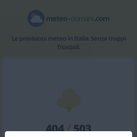
meteo
-
domani
.
com
Le previsioni meteo in Italia. Senza troppi
fronzoli.
404
/
503