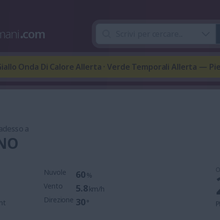
mani
.
com
iallo Onda Di Calore Allerta · Verde Temporali Allerta — P
 adesso a
 NO
O
Nuvole
60
%
Vento
5.8
km/h
Direzione
30
mt
°
P