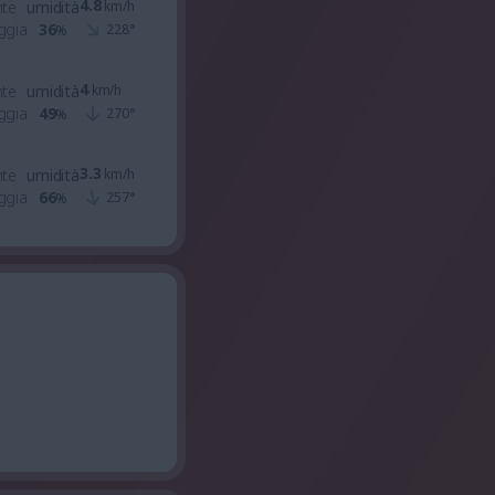
4.8
nte
umidità
km/h
ggia
36
228
°
%
4
nte
umidità
km/h
ggia
49
270
°
%
3.3
nte
umidità
km/h
ggia
66
257
°
%