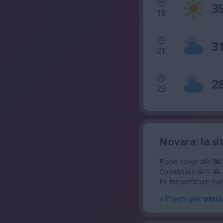
3
18
3
21
2
23
Novara: la s
Il sole sorge alle
06
Coordinate GPS
45.
Le temperature ma
» Premi per
visu