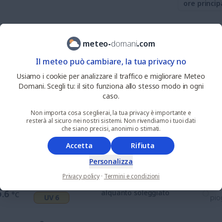
ore princip
0
%
nie
3
.7
sereno
meteo
-
domani
.
com
°C
UV 0
pio
Il meteo può cambiare, la tua privacy no
7
%
nie
Usiamo i cookie per analizzare il traffico e migliorare Meteo
4
.9
soleggiato
°C
UV 1
pio
Domani. Scegli tu: il sito funziona allo stesso modo in ogni
caso.
6
%
nie
Non importa cosa sceglierai, la tua privacy è importante e
9
.2
soleggiato
°C
resterà al sicuro nei nostri sistemi. Non rivendiamo i tuoi dati
UV 3
pio
che siano precisi, anonimi o stimati.
Accetta
Rifiuta
11
%
nie
2
.9
alquanto soleggiato
°C
UV 6
pio
Personalizza
Privacy policy
·
Termini e condizioni
29
%
nie
5
.6
alquanto soleggiato
°C
UV 6
pio