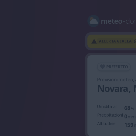
meteo
-
do
G
ALLERTA GIALLA
PREFERITO
Previsioni meteo,
Novara,
Umidità al
68
%
Precipitazioni
0
mm
Altitudine
159