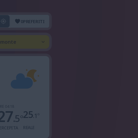
0
PREFERITI
iemonte
RE 04:18
27
25
.1
°
.5
°
REALE
ERCEPITA