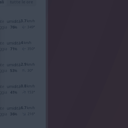
ali
tutte le ore
3.7
nte
umidità
km/h
ggia
76
349
°
%
4
nte
umidità
km/h
ggia
71
350
°
%
2.9
nte
umidità
km/h
ggia
53
30
°
%
0.8
nte
umidità
km/h
ggia
41
153
°
%
6.7
nte
umidità
km/h
ggia
36
216
°
%