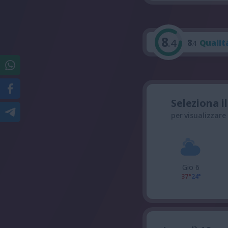
8
.4
8
Qualit
.4
Seleziona i
per visualizzare
Gio 6
37°
24°