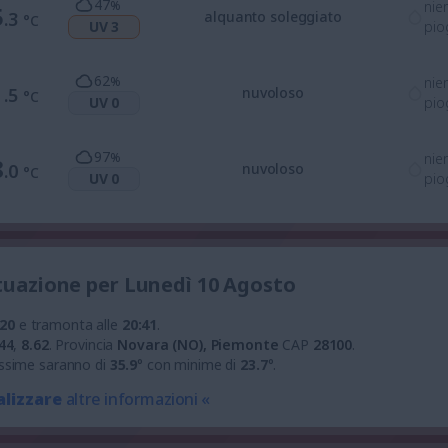
47
%
nie
5
.3
alquanto soleggiato
°C
UV 3
pio
62
%
nie
1
.5
nuvoloso
°C
UV 0
pio
97
%
nie
8
.0
nuvoloso
°C
UV 0
pio
ituazione per Lunedì 10 Agosto
:20
e tramonta alle
20:41
.
44
,
8.62
.
Provincia
Novara (NO), Piemonte
CAP
28100
.
ssime saranno di
35.9
° con minime di
23.7
°.
alizzare
altre informazioni «