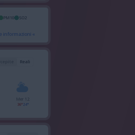
PM10
SO2
e informazioni «
rcepite
Reali
Mer 12
36°
24°