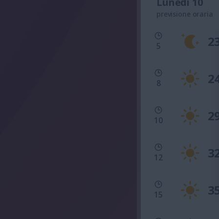
Lunedì 10
previsione oraria
2
5
2
8
2
10
3
12
3
15