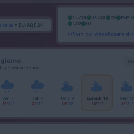
EU-AQI
US-AQI
CO
PM2.5
•
NO2
O3
à Aria
EU-AQI 24
» Premi per
visualizzare
altr
l giorno
Pe
 la previsione oraria
Ven 7
Sab 8
Dom 9
Lunedì 10
Mar 11
36°
24°
31°
21°
34°
23°
36°
24°
36°
24°