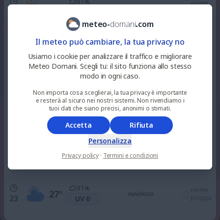
61
%
niente
32
°
parzialmente nuvoloso
10
pioggia
UV 4
meteo
-
domani
.
com
58
%
Il meteo può cambiare, la tua privacy no
niente
36
°
parzialmente nuvoloso
12
pioggia
UV 6
Usiamo i cookie per analizzare il traffico e migliorare
Meteo Domani. Scegli tu: il sito funziona allo stesso
modo in ogni caso.
75
%
0.3
mm
37
°
piovaschi leggeri
15
UV 6
3
%
Non importa cosa sceglierai, la tua privacy è importante
e resterà al sicuro nei nostri sistemi. Non rivendiamo i
tuoi dati che siano precisi, anonimi o stimati.
100
%
niente
33
°
nuvoloso
18
pioggia
UV 3
Accetta
Rifiuta
Personalizza
97
%
niente
30
°
Privacy policy
·
Termini e condizioni
nuvoloso
21
pioggia
UV 0
91
%
niente
27
°
nuvoloso
23
pioggia
UV 0