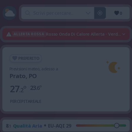
0
Rosso Onda Di Calore Allerta · Verde Tem
ALLERTA ROSSA
PREFERITO
Previsioni meteo, adesso a
Prato, PO
27
°
23
°
.6
.2
PERCEPITA
REALE
•
8
Qualità Aria
EU-AQI 29
.1