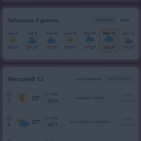
Seleziona il giorno
Percepite
Reali
Ven 7
Sab 8
Dom 9
Lun 10
Mar 11
Mer 12
Gio 13
38°
23°
36°
25°
37°
24°
37°
23°
37°
22°
38°
23°
39°
25°
Mercoledì 12
ore principali
tutte le ore
14
%
niente
23
°
alquanto sereno
5
pioggia
UV 0
74
%
niente
27
°
parzialmente nuvoloso
8
pioggia
UV 1