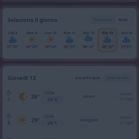
Seleziona il giorno
Percepite
Reali
Sab 8
Dom 9
Lun 10
Mar 11
Mer 12
Gio 13
Ven 14
37°
23°
38°
25°
38°
24°
38°
23°
38°
23°
38°
26°
39°
25°
Giovedì 13
ore principali
tutte le ore
0
%
niente
26
°
sereno
5
pioggia
UV 0
0
%
niente
29
°
soleggiato
8
pioggia
UV 1