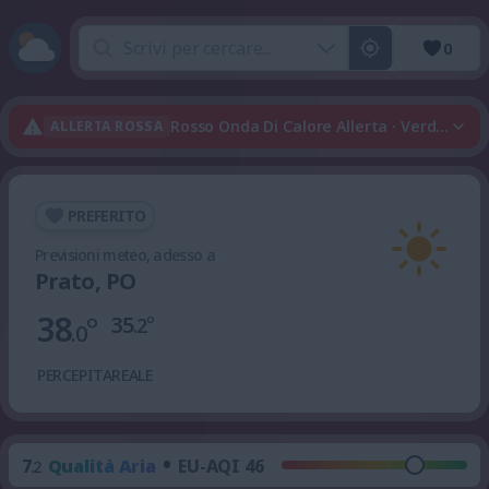
0
Rosso Onda Di Calore Allerta · Verde Tem
ALLERTA ROSSA
PREFERITO
Previsioni meteo, adesso a
Prato, PO
38
°
35
°
.2
.0
PERCEPITA
REALE
•
7
Qualità Aria
EU-AQI 46
.2