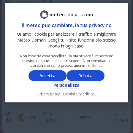
0
%
niente
33
°
soleggiato
10
pioggia
UV 4
meteo
-
domani
.
com
19
%
Il meteo può cambiare, la tua privacy no
niente
37
°
parzialmente nuvoloso
12
pioggia
UV 6
Usiamo i cookie per analizzare il traffico e migliorare
Meteo Domani. Scegli tu: il sito funziona allo stesso
modo in ogni caso.
70
%
niente
38
°
nuvoloso
15
pioggia
UV 7
Non importa cosa sceglierai, la tua privacy è importante
e resterà al sicuro nei nostri sistemi. Non rivendiamo i
tuoi dati che siano precisi, anonimi o stimati.
67
%
niente
37
°
alquanto soleggiato
18
pioggia
UV 2
Accetta
Rifiuta
Personalizza
5
%
niente
32
°
Privacy policy
·
Termini e condizioni
sereno
21
pioggia
UV 0
0
%
niente
28
°
sereno
23
pioggia
UV 0