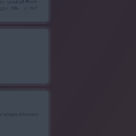
3.9
nte
umidità
km/h
ggia
72
292
°
%
ni sempre informato