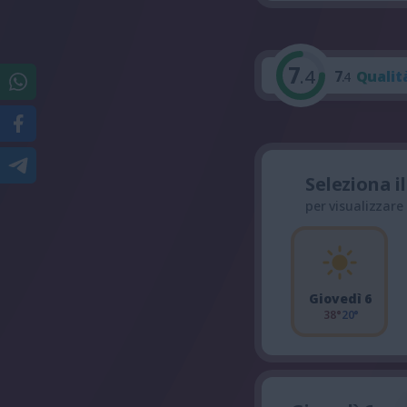
7
.4
7
Qualit
.4
Seleziona i
per visualizzare
Giovedì 6
38°
20°