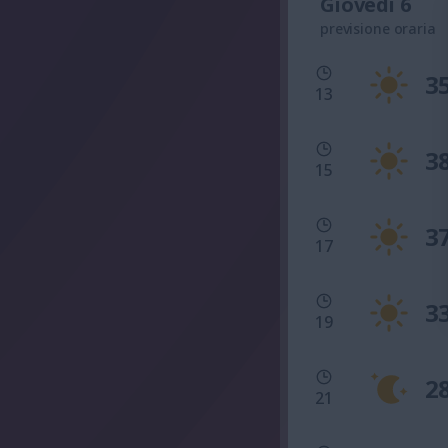
Giovedì 6
previsione oraria
3
13
3
15
3
17
3
19
2
21