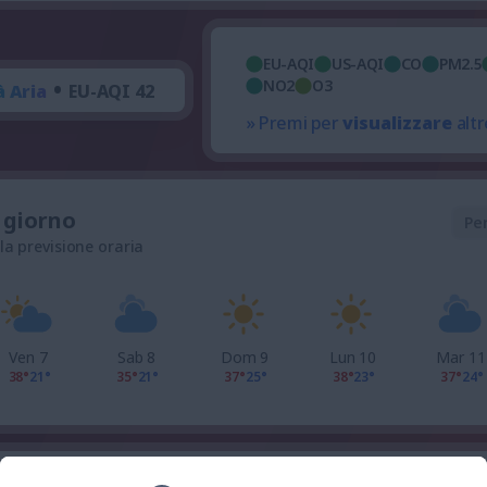
EU-AQI
US-AQI
CO
PM2.5
•
NO2
O3
à Aria
EU-AQI 42
» Premi per
visualizzare
altr
l giorno
Pe
 la previsione oraria
Ven 7
Sab 8
Dom 9
Lun 10
Mar 11
38°
21°
35°
21°
37°
25°
38°
23°
37°
24°