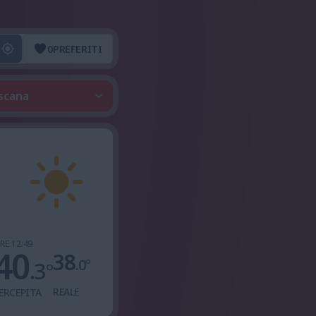
0
PREFERITI
oscana
RE 12:49
40
38
.0
°
.3
°
REALE
ERCEPITA