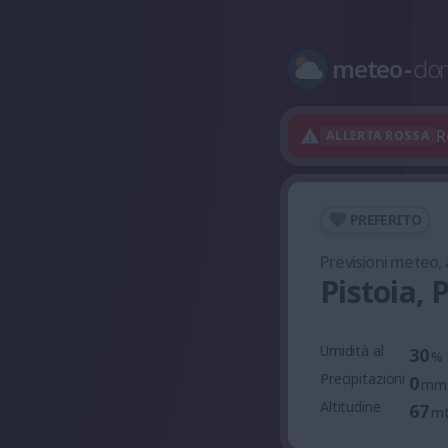
meteo
-
do
R
ALLERTA ROSSA
PREFERITO
Previsioni meteo,
Pistoia, 
Umidità al
30
%
Precipitazioni
0
mm
Altitudine
67
m