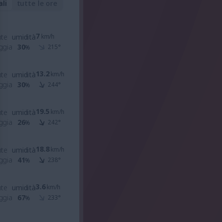
ali
tutte le ore
7
nte
umidità
km/h
ggia
30
215
°
%
13.2
nte
umidità
km/h
ggia
30
244
°
%
19.5
nte
umidità
km/h
ggia
26
242
°
%
18.8
nte
umidità
km/h
ggia
41
238
°
%
3.6
nte
umidità
km/h
ggia
67
233
°
%