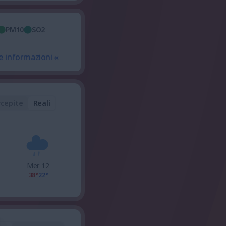
PM10
SO2
e informazioni «
rcepite
Reali
Mer 12
38°
22°