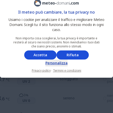
ore princip
meteo
-
domani
.
com
Il meteo può cambiare, la tua privacy no
0
%
nie
Usiamo i cookie per analizzare il traffico e migliorare Meteo
5
.9
soleggiato
°C
UV 7
pio
Domani. Scegli tu: il sito funziona allo stesso modo in ogni
caso.
0
%
nie
Non importa cosa sceglierai, la tua privacy è importante e
8
.0
soleggiato
°C
resterà al sicuro nei nostri sistemi. Non rivendiamo i tuoi dati
UV 7
pio
che siano precisi, anonimi o stimati.
Accetta
Rifiuta
0
%
nie
7
.3
soleggiato
°C
UV 5
pio
Personalizza
Privacy policy
·
Termini e condizioni
0
%
nie
3
.7
soleggiato
°C
UV 2
pio
0
%
nie
8
.6
sereno
°C
UV 0
pio