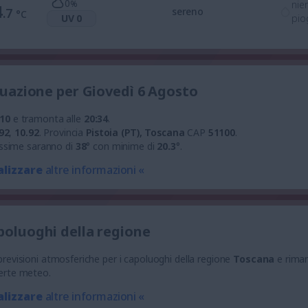
0
%
nie
4
.7
sereno
°C
UV 0
pio
ituazione per Giovedì 6 Agosto
:10
e tramonta alle
20:34
.
92
,
10.92
.
Provincia
Pistoia (PT), Toscana
CAP
51100
.
ssime saranno di
38
° con minime di
20.3
°.
alizzare
altre informazioni «
apoluoghi della regione
e previsioni atmosferiche per i capoluoghi della regione
Toscana
e rima
llerte meteo.
alizzare
altre informazioni «