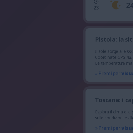
2
23
Pistoia: la s
Il sole sorge alle
06
Coordinate GPS
43.
Le temperature ma
» Premi per
visu
Toscana: i c
Esplora il clima e l
sulle condizioni e a
» Premi per
visu