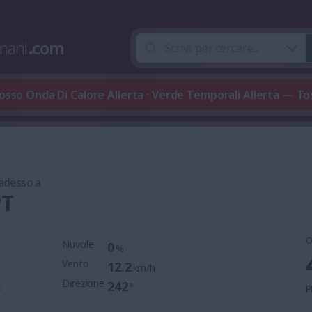
mani
.
com
osso Onda Di Calore Allerta · Verde Temporali Allerta — T
 adesso a
PT
O
Nuvole
0
%
Vento
12.2
km/h
Direzione
242
t
°
P