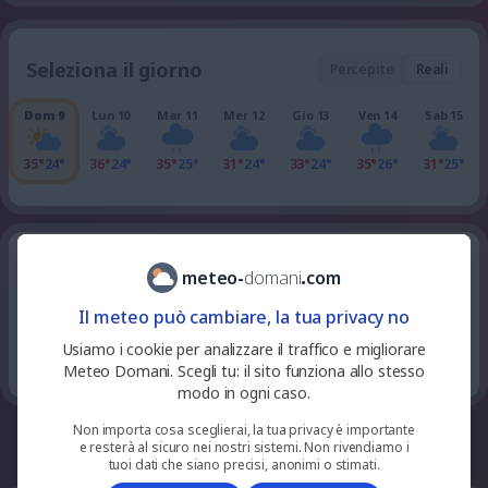
Seleziona il giorno
Percepite
Reali
Dom 9
Lun 10
Mar 11
Mer 12
Gio 13
Ven 14
Sab 15
35°
24°
36°
24°
35°
25°
31°
24°
33°
24°
35°
26°
31°
25°
tutte le ore della giornata
Domenica 9
meteo
-
domani
.
com
Il meteo può cambiare, la tua privacy no
8
%
niente
26
°
parzialmente nuvoloso
23
pioggia
Usiamo i cookie per analizzare il traffico e migliorare
UV 0
Meteo Domani. Scegli tu: il sito funziona allo stesso
modo in ogni caso.
Non importa cosa sceglierai, la tua privacy è importante
whatsapp
facebook
telegram
e resterà al sicuro nei nostri sistemi. Non rivendiamo i
tuoi dati che siano precisi, anonimi o stimati.