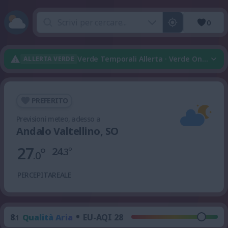
0
Verde Temporali Allerta · Verde Onda Di 
ALLERTA VERDE
PREFERITO
Previsioni meteo, adesso a
Andalo Valtellino, SO
27
°
24
°
.3
.0
PERCEPITA
REALE
•
8
Qualità Aria
EU-AQI 28
.1