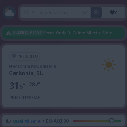
0
Verde Onda Di Calore Allerta · Verde Tem
ALLERTA VERDE
PREFERITO
Previsioni meteo, adesso a
Carbonia, SU
31
°
28
°
.2
.6
PERCEPITA
REALE
•
8
Qualità Aria
EU-AQI 30
.0