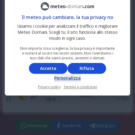
7
%
niente
31
°
soleggiato
meteo
-
domani
.
com
12
pioggia
UV 7
Il meteo può cambiare, la tua privacy no
18
%
niente
Usiamo i cookie per analizzare il traffico e migliorare
31
°
alquanto soleggiato
15
pioggia
UV 8
Meteo Domani. Scegli tu: il sito funziona allo stesso
modo in ogni caso.
16
%
niente
Non importa cosa sceglierai, la tua privacy è importante
31
°
soleggiato
18
pioggia
UV 4
e resterà al sicuro nei nostri sistemi. Non rivendiamo i
tuoi dati che siano precisi, anonimi o stimati.
Accetta
Rifiuta
0
%
niente
29
°
sereno
21
pioggia
UV 0
Personalizza
Privacy policy
·
Termini e condizioni
2
%
niente
27
°
sereno
23
pioggia
UV 0
whatsapp
facebook
telegram