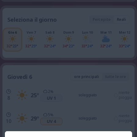
Seleziona il giorno
Percepite
Reali
Gio 6
Ven 7
Sab 8
Dom 9
Lun 10
Mar 11
Mer 12
32°
23°
32°
25°
32°
24°
34°
23°
33°
24°
32°
24°
33°
24°
Giovedì 6
ore principali
tutte le ore
2
%
niente
25
°
soleggiato
8
pioggia
UV 1
5
%
niente
29
°
soleggiato
10
pioggia
UV 4